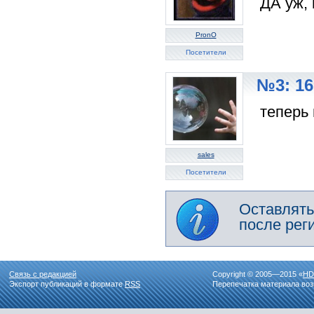
ДА уж, 
PronO
Посетители
№3: 16
теперь 
sales
Посетители
Оставлять
после рег
Связь с редакцией
Copyright © 2005—2015 «
HD
Экспорт публикаций в формате
RSS
Перепечатка материала воз