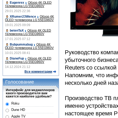
Eugenrex
Обзор 4K OLED
телевизора LG 55EG960V
29.01.2025 22:36
XRumer23Wence
Обзор 4K
OLED телевизора LG 55EG960V
19.01.2025 09:09
betenTaX
Обзор 4K OLED
телевизора LG 55EG960V
17.01.2025 07:12
Bubpummabug
Обзор 4K
OLED телевизора LG 55EG960V
Руководство компа
10.01.2025 08:41
убыточного бизнеса
DianeFup
Обзор 4K OLED
телевизора LG 55EG960V
Reuters со ссылкой
14.12.2024 21:12
Все комментарии
Напомним, что инф
Голосование
несколько дней наз
Интерфейс для медиаплееров
какого производителя вам
кажется наиболее удобным?
Производство ТВ пл
Roku
именно устройствах
Dune HD
настоящее время Pi
Apple TV