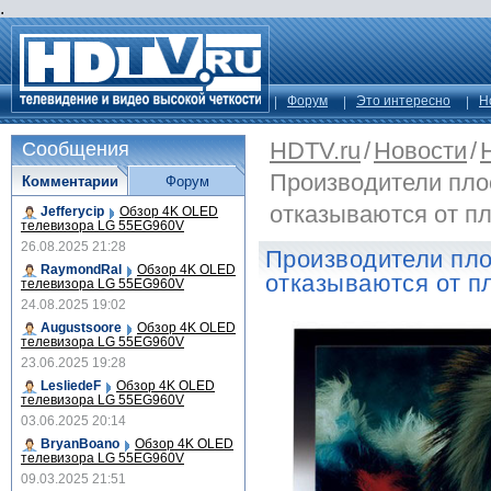
.
Форум
Это интересно
Н
HDTV.ru
/
Новости
/
Сообщения
Производители пло
Комментарии
Форум
отказываются от п
Jefferycip
Обзор 4K OLED
телевизора LG 55EG960V
26.08.2025 21:28
Производители пло
RaymondRal
Обзор 4K OLED
отказываются от п
телевизора LG 55EG960V
24.08.2025 19:02
Augustsoore
Обзор 4K OLED
телевизора LG 55EG960V
23.06.2025 19:28
LesliedeF
Обзор 4K OLED
телевизора LG 55EG960V
03.06.2025 20:14
BryanBoano
Обзор 4K OLED
телевизора LG 55EG960V
09.03.2025 21:51