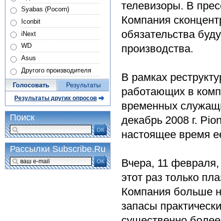
телевизоры. В прес
Syabas (Pocorn)
Компания сконцент
Iconbit
обязательства буд
iNext
WD
производства.
Asus
Другого производителя
В рамках реструкту
Голосовать
Результаты
работающих в компа
Результаты других опросов
временных служащих
Поиск
декабрь 2008 г. Pio
ОК
настоящее время ее
Рассылки Subscribe.Ru
Вчера, 11 февраля,
ОК
этот раз только пл
Компания больше н
запасы практическ
существенно более