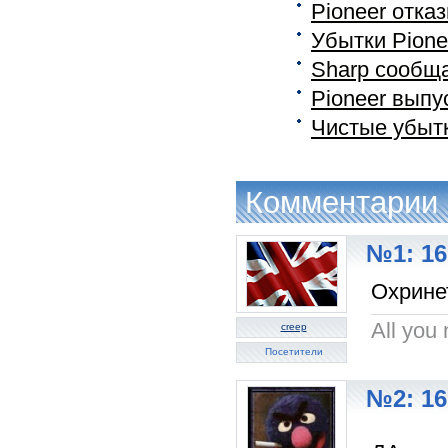
Pioneer отка
Убытки Pione
Sharp сообща
Pioneer выпу
Чистые убытк
Комментарии
№1: 16
Охринет
All you 
creep
Посетители
№2: 16