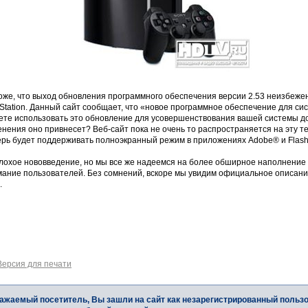
оже, что выход обновления программного обеспечения версии 2.53 неизбеже
Station. Данный сайт сообщает, что «новое программное обеспечение для си
ете использовать это обновление для усовершенствования вашей системы до 
нения оно привнесет? Веб-сайт пока не очень то распространяется на эту те
ерь будет поддерживать полноэкранный режим в приложениях Adobe® и Flash
лохое нововведение, но мы все же надеемся на более обширное наполнение э
ание пользователей. Без сомнений, вскоре мы увидим официальное описание 
.
Версия для печати
ажаемый посетитель, Вы зашли на сайт как незарегистрированный польз