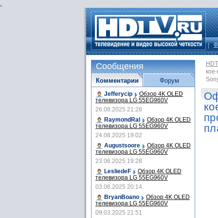
.
Ф
HDT
Сообщения
кое
Sony
Комментарии
Форум
Оф
Jefferycip
Обзор 4K OLED
телевизора LG 55EG960V
ко
26.08.2025 21:28
пр
RaymondRal
Обзор 4K OLED
пл
телевизора LG 55EG960V
24.08.2025 19:02
Augustsoore
Обзор 4K OLED
телевизора LG 55EG960V
23.06.2025 19:28
LesliedeF
Обзор 4K OLED
телевизора LG 55EG960V
03.06.2025 20:14
BryanBoano
Обзор 4K OLED
телевизора LG 55EG960V
09.03.2025 21:51