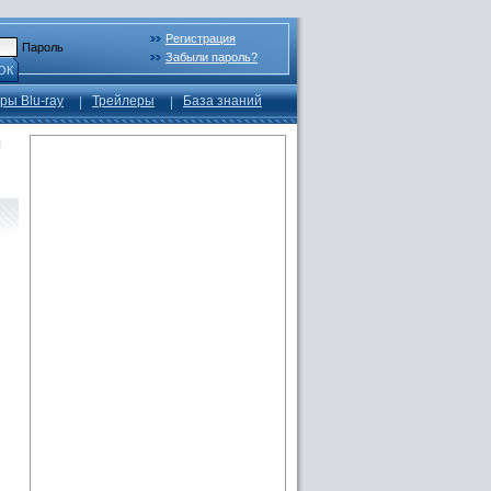
Регистрация
Пароль
Забыли пароль?
ОК
ры Blu-ray
Трейлеры
База знаний
л