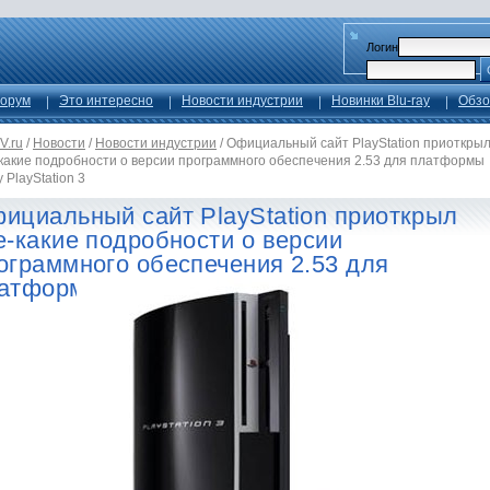
Логин
орум
Это интересно
Новости индустрии
Новинки Blu-ray
Обзо
V.ru
/
Новости
/
Новости индустрии
/
Официальный сайт PlayStation приоткры
-какие подробности о версии программного обеспечения 2.53 для платформы
 PlayStation 3
ициальный сайт PlayStation приоткрыл
е-какие подробности о версии
ограммного обеспечения 2.53 для
атформы Sony PlayStation 3