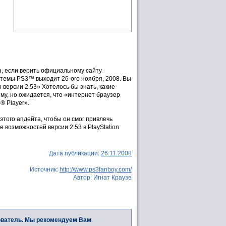
н, если верить официальному сайту
стемы PS3™ выходит 26-ого ноября, 2008. Вы
версии 2.53» Хотелось бы знать, какие
му, но ожидается, что «интернет браузер
® Player».
того апдейта, чтобы он смог привлечь
возможностей версии 2.53 в PlayStation
Дата публикации:
26.11.2008
Источник:
http://www.ps3fanboy.com/
Автор: Игнат Краузе
ователь. Мы рекомендуем Вам