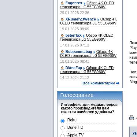
Eugenrex
Обзор 4K OLED
телевизора LG 55EG960V
29.01.2025 22:36
XRumer23Wence
Обзор 4K
OLED телевизора LG 55EG960V
19.01.2025 09:09
betenTaX
Обзор 4K OLED
телевизора LG 55EG960V
Пох
17.01.2025 07:12
Play
Bubpummabug
Обзор 4K
мож
OLED телевизора LG 55EG960V
изме
10.01.2025 08:41
теп
DianeFup
Обзор 4K OLED
телевизора LG 55EG960V
Неп
вним
14.12.2024 21:12
Blog
Все комментарии
Голосование
Интерфейс для медиаплееров
какого производителя вам
кажется наиболее удобным?
Roku
Dune HD
Ув
Apple TV