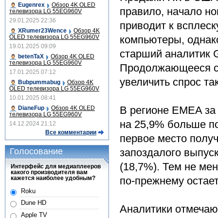
Eugenrex
Обзор 4K OLED
правило, начало но
телевизора LG 55EG960V
29.01.2025 22:36
приводит к всплеск
XRumer23Wence
Обзор 4K
OLED телевизора LG 55EG960V
компьютеры, однако
19.01.2025 09:09
старший аналитик G
betenTaX
Обзор 4K OLED
телевизора LG 55EG960V
Продолжающееся сн
17.01.2025 07:12
увеличить спрос так
Bubpummabug
Обзор 4K
OLED телевизора LG 55EG960V
10.01.2025 08:41
В регионе EMEA за 
DianeFup
Обзор 4K OLED
телевизора LG 55EG960V
на 25,9% больше по 
14.12.2024 21:12
Все комментарии
первое место получи
Голосование
запоздалого выпуск
(18,7%). Тем не м
Интерфейс для медиаплееров
какого производителя вам
кажется наиболее удобным?
по-прежнему остает
Roku
Dune HD
Аналитики отмечаю
Apple TV