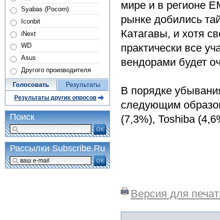
мире и в регионе E
Syabas (Pocorn)
рынке добились тай
Iconbit
Катагавы, и хотя с
iNext
практически все уч
WD
Asus
вендорами будет о
Другого производителя
Голосовать
Результаты
В порядке убывани
Результаты других опросов
следующим образом:
Поиск
(7,3%), Toshiba (4,6
ОК
Рассылки Subscribe.Ru
ОК
Версия для печат