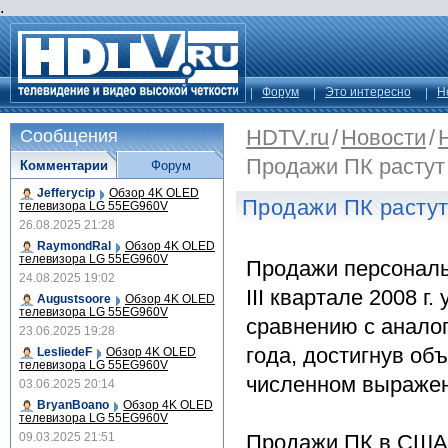
.
Форум
Это интересно
Н
HDTV.ru
/
Новости
/
Сообщения
Продажи ПК растут
Комментарии
Форум
Jefferycip
Обзор 4K OLED
Продажи ПК расту
телевизора LG 55EG960V
26.08.2025 21:28
RaymondRal
Обзор 4K OLED
телевизора LG 55EG960V
Продажи персональ
24.08.2025 19:02
III квартале 2008 г
Augustsoore
Обзор 4K OLED
телевизора LG 55EG960V
сравнению с анало
23.06.2025 19:28
года, достигнув об
LesliedeF
Обзор 4K OLED
телевизора LG 55EG960V
численном выражени
03.06.2025 20:14
BryanBoano
Обзор 4K OLED
телевизора LG 55EG960V
09.03.2025 21:51
Продажи ПК в США 