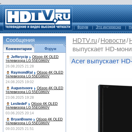
.
Форум
Это интересно
Н
HDTV.ru
/
Новости
/
Сообщения
выпускает HD-монит
Комментарии
Форум
Jefferycip
Обзор 4K OLED
Acer выпускает HD-
телевизора LG 55EG960V
26.08.2025 21:28
RaymondRal
Обзор 4K OLED
телевизора LG 55EG960V
24.08.2025 19:02
Augustsoore
Обзор 4K OLED
телевизора LG 55EG960V
23.06.2025 19:28
LesliedeF
Обзор 4K OLED
телевизора LG 55EG960V
03.06.2025 20:14
BryanBoano
Обзор 4K OLED
телевизора LG 55EG960V
09.03.2025 21:51