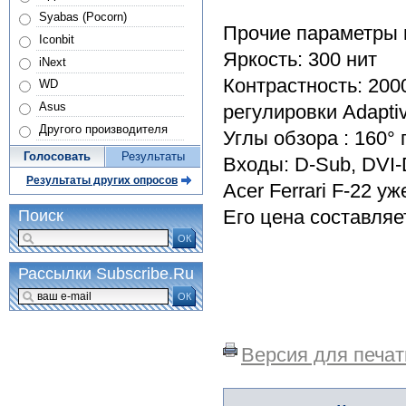
Syabas (Pocorn)
Прочие параметры 
Iconbit
Яркость: 300 нит
iNext
Контрастность: 200
WD
Asus
регулировки Adapti
Другого производителя
Углы обзора : 160° 
Голосовать
Результаты
Входы: D-Sub, DVI
Результаты других опросов
Acer Ferrari F-22 у
Его цена составляе
Поиск
ОК
Рассылки Subscribe.Ru
ОК
Версия для печат