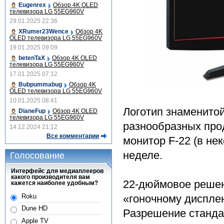
Eugenrex
Обзор 4K OLED
телевизора LG 55EG960V
29.01.2025 22:36
XRumer23Wence
Обзор 4K
OLED телевизора LG 55EG960V
19.01.2025 09:09
betenTaX
Обзор 4K OLED
телевизора LG 55EG960V
17.01.2025 07:12
Bubpummabug
Обзор 4K
OLED телевизора LG 55EG960V
10.01.2025 08:41
Логотип знаменито
DianeFup
Обзор 4K OLED
телевизора LG 55EG960V
разнообразных про
14.12.2024 21:12
Все комментарии
монитор F-22 (в не
неделе.
Голосование
Интерфейс для медиаплееров
какого производителя вам
22-дюймовое решен
кажется наиболее удобным?
Roku
«гоночному диспле
Dune HD
Разрешение стандар
Apple TV