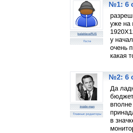
№1: 6 
разреше
уже на
1920Х12
balaklavaRUS
у начал
Гости
очень п
какая т
№2: 6 
Да лад
бюджетн
вполне
inside-man
принад
Главные редакторы
в значк
монито