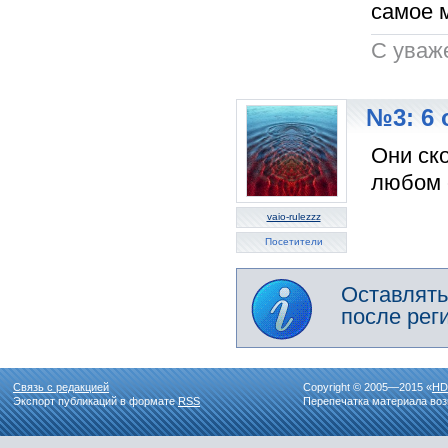
самое м
C уваж
№3: 6 
Они ско
любом с
vaio-rulezzz
Посетители
Оставлять
после рег
Связь с редакцией
Copyright © 2005—2015 «
HD
Экспорт публикаций в формате
RSS
Перепечатка материала воз