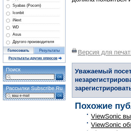
Syabas (Pocorn)
Iconbit
iNext
WD
Asus
Другого производителя
Голосовать
Результаты
Версия для печат
Результаты других опросов
Поиск
Уважаемый посет
ОК
незарегистриров
зарегистрировать
Рассылки Subscribe.Ru
ОК
Похожие пуб
ViewSonic в
ViewSonic о