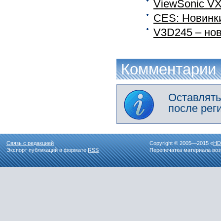
ViewSonic VX
CES: Новинки
V3D245 – но
Комментарии
Оставлять
после рег
Связь с редакцией
Copyright © 2005—2015 «
HD
Экспорт публикаций в формате
RSS
Перепечатка материала воз