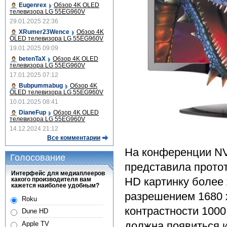
Eugenrex
Обзор 4K OLED
телевизора LG 55EG960V
29.01.2025 22:36
XRumer23Wence
Обзор 4K
OLED телевизора LG 55EG960V
19.01.2025 09:09
betenTaX
Обзор 4K OLED
телевизора LG 55EG960V
17.01.2025 07:12
Bubpummabug
Обзор 4K
OLED телевизора LG 55EG960V
10.01.2025 08:41
DianeFup
Обзор 4K OLED
телевизора LG 55EG960V
14.12.2024 21:12
Все комментарии
На конференции NV
Голосование
представила прото
Интерфейс для медиаплееров
HD картинку более 
какого производителя вам
кажется наиболее удобным?
разрешением 1680 x
Roku
контрастности 1000:
Dune HD
должна появиться и
Apple TV