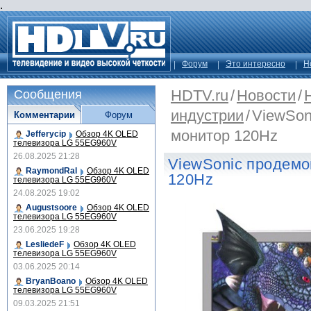
.
Форум
Это интересно
Н
HDTV.ru
/
Новости
/
Сообщения
индустрии
/
ViewSon
Комментарии
Форум
монитор 120Hz
Jefferycip
Обзор 4K OLED
телевизора LG 55EG960V
26.08.2025 21:28
ViewSonic продемо
RaymondRal
Обзор 4K OLED
120Hz
телевизора LG 55EG960V
24.08.2025 19:02
Augustsoore
Обзор 4K OLED
телевизора LG 55EG960V
23.06.2025 19:28
LesliedeF
Обзор 4K OLED
телевизора LG 55EG960V
03.06.2025 20:14
BryanBoano
Обзор 4K OLED
телевизора LG 55EG960V
09.03.2025 21:51