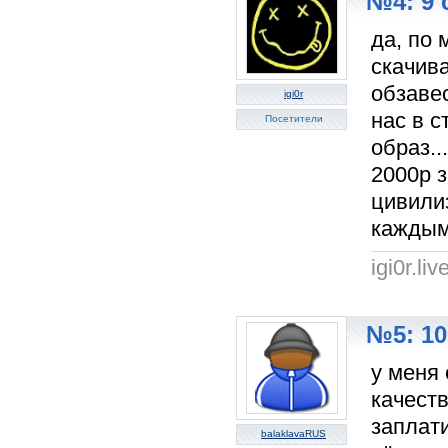
№4: 9 
да, по
скачив
обзавес
igi0r
нас в с
Посетители
образ..
2000р з
цивилиз
каждым
igi0r.li
№5: 10
у меня 
качест
заплати
balaklavaRUS