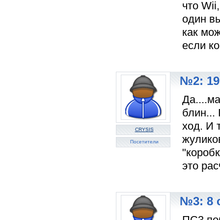
что Wii
один в
как мож
если ко
№2: 19
Да....
блин...
ход. И 
CRYSIS
жулико
Посетители
"коробк
это ра
№3: 8 
ПС3 по