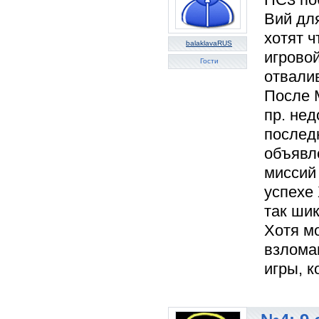
Вий для
хотят ч
balaklavaRUS
игрово
Гости
отвалив
После 
пр. не
послед
объявл
миссий 
успехе
так шик
Хотя м
взломан
игры, к