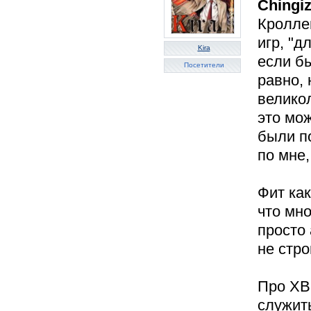
Chingi
Кролле
игр, "д
Kira
если бы
Посетители
равно, 
велико
это мо
были п
по мне
Фит как
что мно
просто
не стро
Про XBO
служит