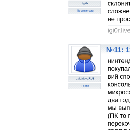
склони
igi0r
сложне
Посетители
не прос
igi0r.li
№11: 1
нинтенд
покупал
вий спо
balaklavaRUS
консол
Гости
микросо
два го
мы выпу
(ПК то 
перекоч