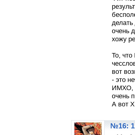
резуль
беспол
делать 
очень д
хожу ре
То, что
чесслов
вот во
- это н
ИМХО, д
очень 
А вот Х
№16: 1