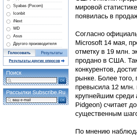
Syabas (Pocorn)
мировой статистике,
Iconbit
появилась в продаж
iNext
WD
Согласно официал
Asus
Microsoft 14 мая, 
Другого производителя
отметку в 19 млн. 
Голосовать
Результаты
продано в США. Так
Результаты других опросов
конкурентов, дости
Поиск
рынке. Более того, 
ОК
превысила 12 млн. 
Рассылки Subscribe.Ru
крупнейшим среди а
ОК
Pidgeon) считает д
существенным шагом
По мнению наблюдат