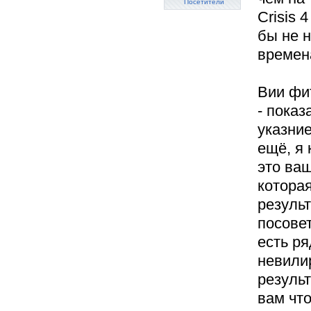
Посетители
Crisis 
бы не 
времен
Вии фи
- показ
указние
ещё, я 
это ваш
которая
результ
посовет
есть ря
невили
результ
вам что