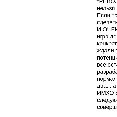
"РЕВОЛ
нельзя.
Если т
сделат
И ОЧЕН
игра де
конкрет
ждали 
потенц
всё ост
разраба
нормаль
два... 
ИМХО 5 
следую
соверш