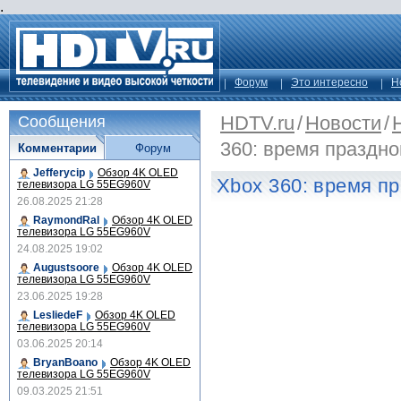
.
Форум
Это интересно
Н
HDTV.ru
/
Новости
/
Сообщения
360: время праздно
Комментарии
Форум
Jefferycip
Обзор 4K OLED
Xbox 360: время п
телевизора LG 55EG960V
26.08.2025 21:28
RaymondRal
Обзор 4K OLED
телевизора LG 55EG960V
24.08.2025 19:02
Augustsoore
Обзор 4K OLED
телевизора LG 55EG960V
23.06.2025 19:28
LesliedeF
Обзор 4K OLED
телевизора LG 55EG960V
03.06.2025 20:14
BryanBoano
Обзор 4K OLED
телевизора LG 55EG960V
09.03.2025 21:51