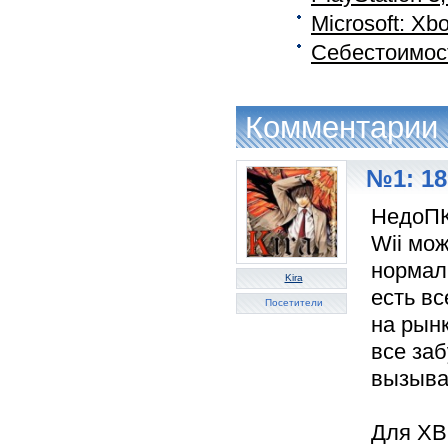
Microsoft: Xb
Себестоимос
Комментарии
№1: 18
НедоПК
Wii мож
нормал
Kira
есть вс
Посетители
на рынк
все заб
вызывае
Для XBO