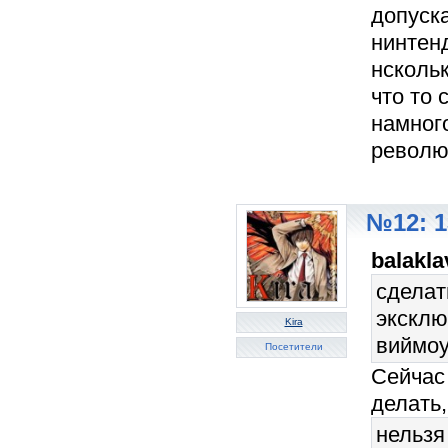
допуск
нинтенд
нскольк
что то
намного
револю
№12: 1
balakl
сделат
эксклю
Kira
виймоут
Посетители
Сейчас
делать,
нельзя