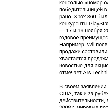
консолью «номер о
победительницей в
рано. Xbox 360 был
конкуренты PlayStat
— 17 и 19 ноября 2
годовое преимущест
Например, Wii появ
продажи составили у
хвастается продажа
новостью для акцио
отмечает Ars Techni
В своем заявлении M
США, так и за рубе
действительности, 
2008 г. мировые про