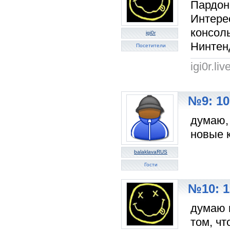
Пардон,
Интере
консоль
igi0r
Нинтен
Посетители
igi0r.li
№9: 10
думаю, 
новые к
balaklavaRUS
Гости
№10: 1
думаю 
том, чт