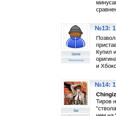
минуса
сравне
№13: 1
Позволь
приста
Купил и
Chingiz
оригина
Посетители
и Хбокс
№14: 1
Chingi
Тиров 
"ствола
Kira
чем на 