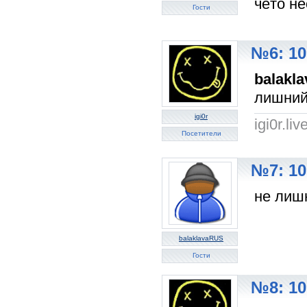
чёто не
Гости
№6: 10
balakl
лишний
igi0r
igi0r.li
Посетители
№7: 10
не лишн
balaklavaRUS
Гости
№8: 10