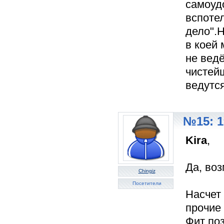
самоудо
вспоте
дело".
в коей 
не ведё
чистейш
ведутся
№15: 1
Kira
,
Да, воз
Chingiz
Посетители
Насчет 
прочие
Фит поз