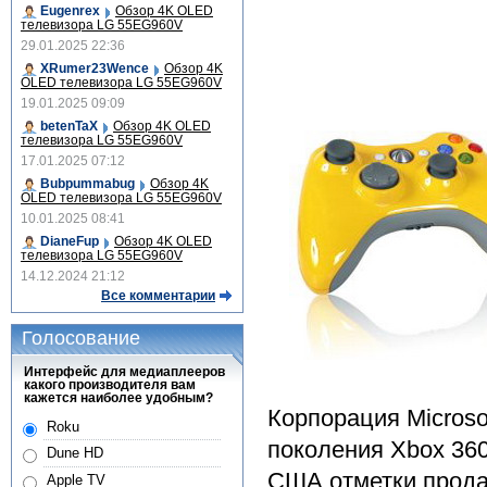
Eugenrex
Обзор 4K OLED
телевизора LG 55EG960V
29.01.2025 22:36
XRumer23Wence
Обзор 4K
OLED телевизора LG 55EG960V
19.01.2025 09:09
betenTaX
Обзор 4K OLED
телевизора LG 55EG960V
17.01.2025 07:12
Bubpummabug
Обзор 4K
OLED телевизора LG 55EG960V
10.01.2025 08:41
DianeFup
Обзор 4K OLED
телевизора LG 55EG960V
14.12.2024 21:12
Все комментарии
Голосование
Интерфейс для медиаплееров
какого производителя вам
кажется наиболее удобным?
Корпорация Microso
Roku
поколения Xbox 360
Dune HD
США отметки продаж
Apple TV