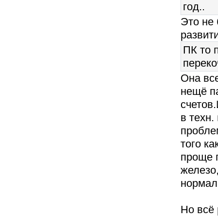
год..
Это не
развит
ПК то 
переко
Она все
нещё па
счетов.
в техн.
проблем
того ка
проще 
железо
нормал
Но всё 