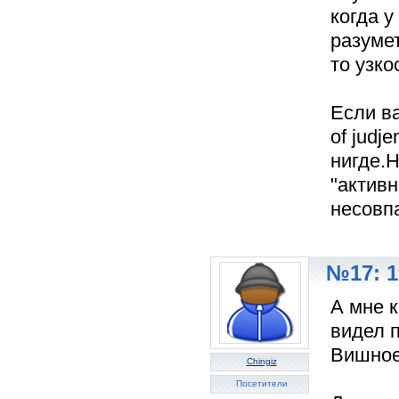
когда у
разумет
то узк
Если ва
of judj
нигде.Н
"активн
несовп
№17: 1
А мне к
видел 
Вишное
Chingiz
Посетители