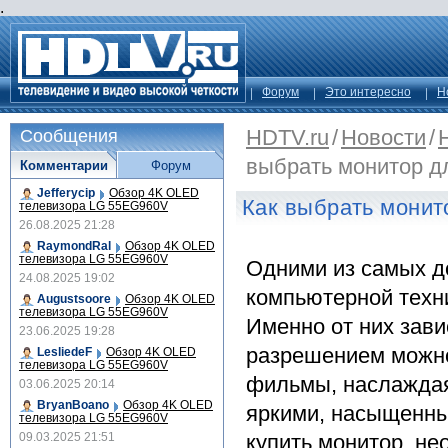
.
Форум
Это интересно
Н
HDTV.ru
/
Новости
/
Сообщения
выбрать монитор д
Комментарии
Форум
Jefferycip
Обзор 4K OLED
Как выбрать монит
телевизора LG 55EG960V
26.08.2025 21:28
RaymondRal
Обзор 4K OLED
телевизора LG 55EG960V
Одними из самых д
24.08.2025 19:02
компьютерной техн
Augustsoore
Обзор 4K OLED
телевизора LG 55EG960V
Именно от них зави
23.06.2025 19:28
разрешением можно
LesliedeF
Обзор 4K OLED
телевизора LG 55EG960V
фильмы, наслаждая
03.06.2025 20:14
BryanBoano
Обзор 4K OLED
яркими, насыщенны
телевизора LG 55EG960V
09.03.2025 21:51
купить монитор, не