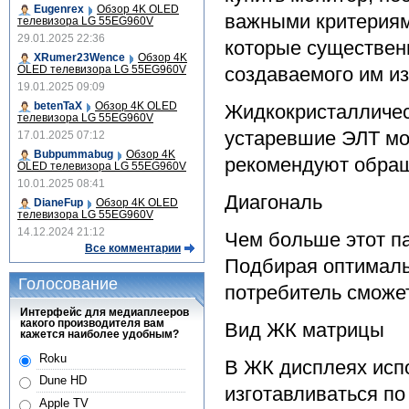
Eugenrex
Обзор 4K OLED
важными критериями
телевизора LG 55EG960V
29.01.2025 22:36
которые существен
XRumer23Wence
Обзор 4K
OLED телевизора LG 55EG960V
создаваемого им и
19.01.2025 09:09
betenTaX
Обзор 4K OLED
Жидкокристалличес
телевизора LG 55EG960V
устаревшие ЭЛТ мо
17.01.2025 07:12
Bubpummabug
Обзор 4K
рекомендуют обращ
OLED телевизора LG 55EG960V
10.01.2025 08:41
Диагональ
DianeFup
Обзор 4K OLED
телевизора LG 55EG960V
14.12.2024 21:12
Чем больше этот па
Все комментарии
Подбирая оптималь
Голосование
потребитель сможет
Интерфейс для медиаплееров
какого производителя вам
Вид ЖК матрицы
кажется наиболее удобным?
Roku
В ЖК дисплеях исп
Dune HD
изготавливаться п
Apple TV