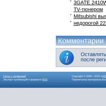
3GATE 2410W
TV-тюнером
Mitsubishi в
недорогой 2
Комментарии
Оставлять
после рег
Связь с редакцией
Copyright © 2005—2015 «
HD
Экспорт публикаций в формате
RSS
Перепечатка материала воз