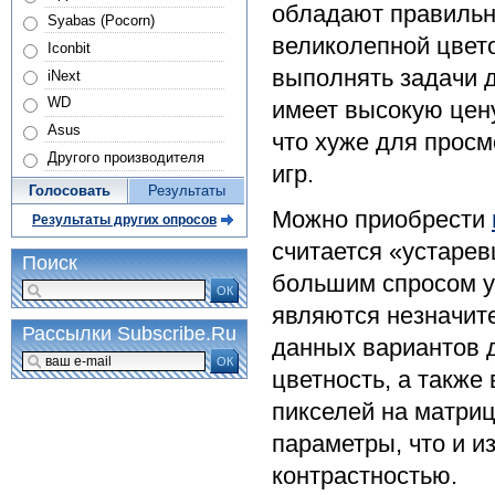
обладают правильн
Syabas (Pocorn)
великолепной цвето
Iconbit
выполнять задачи 
iNext
WD
имеет высокую цен
Asus
что хуже для прос
Другого производителя
игр.
Голосовать
Результаты
Можно приобрести
Результаты других опросов
считается «устарев
Поиск
большим спросом у
ОК
являются незначите
Рассылки Subscribe.Ru
данных вариантов д
ОК
цветность, а также
пикселей на матри
параметры, что и и
контрастностью.