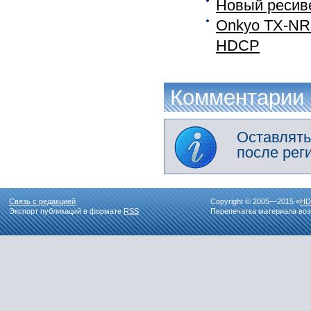
Новый ресив
Onkyo TX-NR5
HDCP
Комментарии
Оставлять
после рег
Связь с редакцией
Copyright © 2005—2015 «
HD
Экспорт публикаций в формате
RSS
Перепечатка материала воз