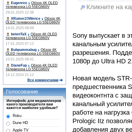
Eugenrex
Обзор 4K OLED
Кликните на ка
телевизора LG 55EG960V
29.01.2025 22:36
XRumer23Wence
Обзор 4K
OLED телевизора LG 55EG960V
19.01.2025 09:09
Sony выпускает в э
betenTaX
Обзор 4K OLED
телевизора LG 55EG960V
канальным усилител
17.01.2025 07:12
Bubpummabug
Обзор 4K
разрешения. Подде
OLED телевизора LG 55EG960V
10.01.2025 08:41
1080p до Ultra HD 2
DianeFup
Обзор 4K OLED
телевизора LG 55EG960V
14.12.2024 21:12
Новая модель STR-
Все комментарии
предшественника S
Голосование
видеоконтнта с защ
Интерфейс для медиаплееров
канальный усилител
какого производителя вам
кажется наиболее удобным?
работе на нагрузка
Roku
Prologic IIz позвол
Dune HD
добавления двух ве
Apple TV