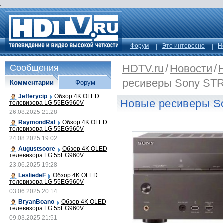
.
Форум
Это интересно
Н
HDTV.ru
/
Новости
/
Сообщения
ресиверы Sony ST
Комментарии
Форум
Jefferycip
Обзор 4K OLED
Новые ресиверы S
телевизора LG 55EG960V
26.08.2025 21:28
RaymondRal
Обзор 4K OLED
телевизора LG 55EG960V
24.08.2025 19:02
Augustsoore
Обзор 4K OLED
телевизора LG 55EG960V
23.06.2025 19:28
LesliedeF
Обзор 4K OLED
телевизора LG 55EG960V
03.06.2025 20:14
BryanBoano
Обзор 4K OLED
телевизора LG 55EG960V
09.03.2025 21:51