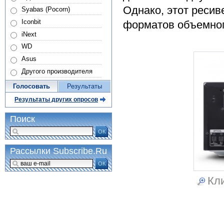
Однако, этот ресив
Syabas (Pocorn)
Iconbit
форматов объемног
iNext
WD
Asus
Другого производителя
Голосовать
Результаты
Результаты других опросов
Поиск
ОК
Рассылки Subscribe.Ru
ОК
Кли