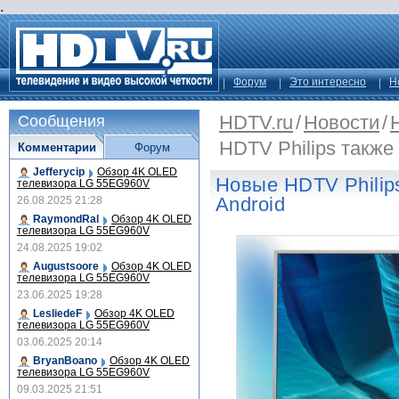
.
Форум
Это интересно
Н
HDTV.ru
/
Новости
/
Сообщения
HDTV Philips также
Комментарии
Форум
Jefferycip
Обзор 4K OLED
Новые HDTV Philip
телевизора LG 55EG960V
Android
26.08.2025 21:28
RaymondRal
Обзор 4K OLED
телевизора LG 55EG960V
24.08.2025 19:02
Augustsoore
Обзор 4K OLED
телевизора LG 55EG960V
23.06.2025 19:28
LesliedeF
Обзор 4K OLED
телевизора LG 55EG960V
03.06.2025 20:14
BryanBoano
Обзор 4K OLED
телевизора LG 55EG960V
09.03.2025 21:51