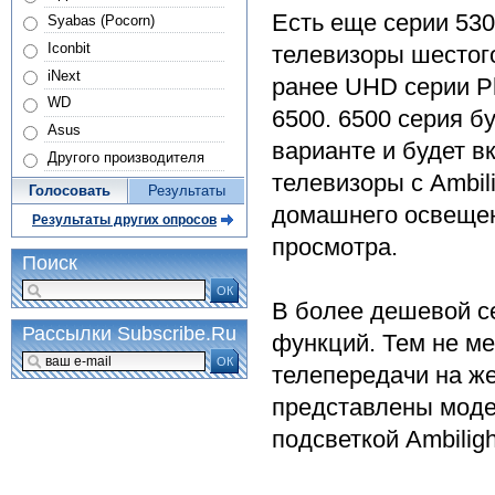
Есть еще серии 530
Syabas (Pocorn)
Iconbit
телевизоры шестого
iNext
ранее UHD серии Ph
WD
6500. 6500 серия б
Asus
варианте и будет вк
Другого производителя
телевизоры с Ambil
Голосовать
Результаты
домашнего освещен
Результаты других опросов
просмотра.
Поиск
ОК
В более дешевой се
Рассылки Subscribe.Ru
функций. Тем не ме
ОК
телепередачи на же
представлены модел
подсветкой Ambiligh