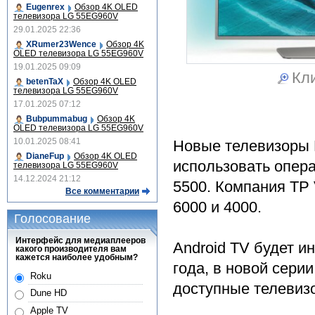
Eugenrex
Обзор 4K OLED
телевизора LG 55EG960V
29.01.2025 22:36
XRumer23Wence
Обзор 4K
OLED телевизора LG 55EG960V
19.01.2025 09:09
Кли
betenTaX
Обзор 4K OLED
телевизора LG 55EG960V
17.01.2025 07:12
Bubpummabug
Обзор 4K
OLED телевизора LG 55EG960V
10.01.2025 08:41
Новые телевизоры P
DianeFup
Обзор 4K OLED
использовать опера
телевизора LG 55EG960V
14.12.2024 21:12
5500. Компания TP 
Все комментарии
6000 и 4000.
Голосование
Интерфейс для медиаплееров
Android TV будет ин
какого производителя вам
кажется наиболее удобным?
года, в новой сери
Roku
доступные телевизо
Dune HD
Apple TV