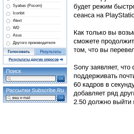
будет режим быстро
Syabas (Pocorn)
Iconbit
сеанса на PlayStati
iNext
WD
Как только вы возь
Asus
сможете продолжить
Другого производителя
том, что вы переве
Голосовать
Результаты
Результаты других опросов
Sony заявляет, что
Поиск
поддерживать почти
ОК
60 кадров в секунд
Рассылки Subscribe.Ru
добавляет ряд дру
ОК
2.50 должно выйти