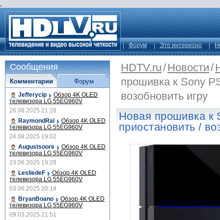
.
Форум
Это интересно
Н
HDTV.ru
/
Новости
/
Сообщения
прошивка к Sony PS
Комментарии
Форум
возобновить игру
Jefferycip
Обзор 4K OLED
телевизора LG 55EG960V
26.08.2025 21:28
Новая прошивка к 
RaymondRal
Обзор 4K OLED
приостановить / во
телевизора LG 55EG960V
24.08.2025 19:02
Augustsoore
Обзор 4K OLED
телевизора LG 55EG960V
23.06.2025 19:28
LesliedeF
Обзор 4K OLED
телевизора LG 55EG960V
03.06.2025 20:14
BryanBoano
Обзор 4K OLED
телевизора LG 55EG960V
09.03.2025 21:51