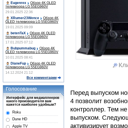
Eugenrex
Обзор 4K OLED
телевизора LG 55EG960V
29.01.2025 22:36
XRumer23Wence
Обзор 4K
OLED телевизора LG 55EG960V
19.01.2025 09:09
betenTaX
Обзор 4K OLED
телевизора LG 55EG960V
17.01.2025 07:12
Bubpummabug
Обзор 4K
OLED телевизора LG 55EG960V
10.01.2025 08:41
Кли
DianeFup
Обзор 4K OLED
телевизора LG 55EG960V
14.12.2024 21:12
Все комментарии
Голосование
Перед выпуском нов
Интерфейс для медиаплееров
4 позволит возобно
какого производителя вам
кажется наиболее удобным?
контроллер. Тем не
Roku
выпуском. Следующ
Dune HD
активизирует возмо
Apple TV