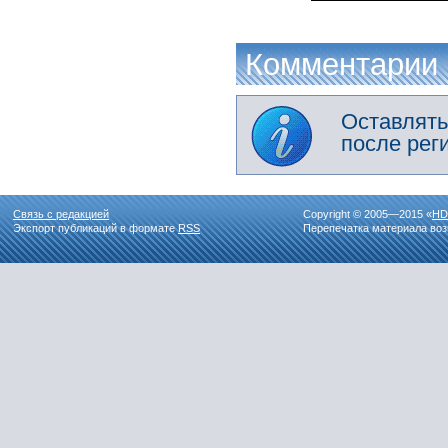
Комментарии
Оставлять
после рег
Связь с редакцией
Copyright © 2005—2015 «
HD
Экспорт публикаций в формате
RSS
Перепечатка материала воз