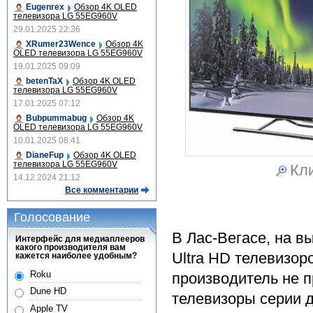
Eugenrex
Обзор 4K OLED
телевизора LG 55EG960V
29.01.2025 22:36
XRumer23Wence
Обзор 4K
OLED телевизора LG 55EG960V
19.01.2025 09:09
betenTaX
Обзор 4K OLED
телевизора LG 55EG960V
17.01.2025 07:12
Bubpummabug
Обзор 4K
OLED телевизора LG 55EG960V
10.01.2025 08:41
DianeFup
Обзор 4K OLED
телевизора LG 55EG960V
Кли
14.12.2024 21:12
Все комментарии
Голосование
В Лас-Вегасе, на в
Интерфейс для медиаплееров
какого производителя вам
Ultra HD телевизор
кажется наиболее удобным?
Roku
производитель не 
Dune HD
телевизоры серии 
Apple TV