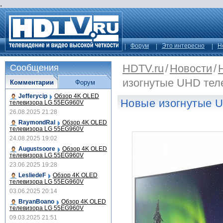
.
Форум
Это интересно
Н
HDTV.ru
/
Новости
/
Сообщения
изогнутые UHD тел
Комментарии
Форум
Jefferycip
Обзор 4K OLED
Новые изогнутые 
телевизора LG 55EG960V
26.08.2025 21:28
RaymondRal
Обзор 4K OLED
телевизора LG 55EG960V
24.08.2025 19:02
Augustsoore
Обзор 4K OLED
телевизора LG 55EG960V
23.06.2025 19:28
LesliedeF
Обзор 4K OLED
телевизора LG 55EG960V
03.06.2025 20:14
BryanBoano
Обзор 4K OLED
телевизора LG 55EG960V
09.03.2025 21:51