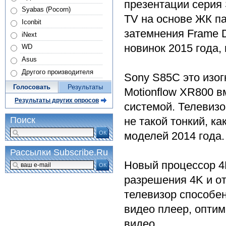
презентации серия 
Syabas (Pocorn)
TV на основе ЖК па
Iconbit
затемнения Frame D
iNext
новинок 2015 года,
WD
Asus
Другого производителя
Sony S85C это изог
Голосовать
Результаты
Motionflow XR800 в
Результаты других опросов
системой. Телевизо
не такой тонкий, ка
Поиск
ОК
моделей 2014 года.
Рассылки Subscribe.Ru
Новый процессор 4
ОК
разрешения 4K и о
телевизор способен
видео плеер, опти
видео.