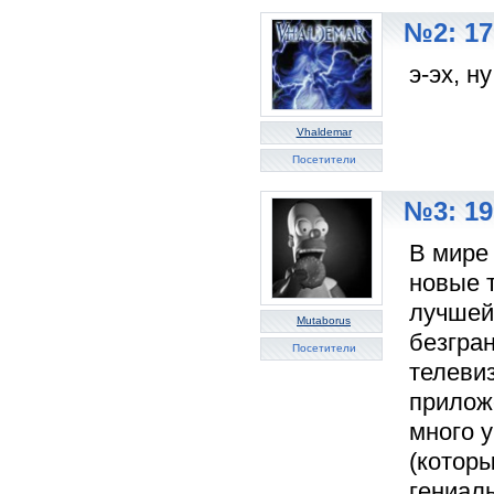
№2: 17
э-эх, ну
Vhaldemar
Посетители
№3: 19
В мире
новые 
лучшей
Mutaborus
безгра
Посетители
телевиз
приложе
много у
(котор
гениаль