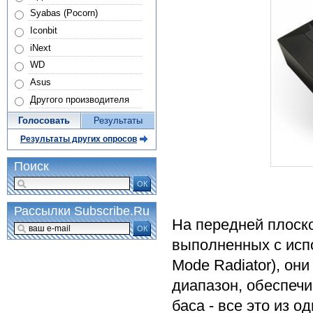
Syabas (Pocorn)
Iconbit
iNext
WD
Asus
Другого производителя
Голосовать
Результаты
Результаты других опросов
Поиск
ОК
Рассылки Subscribe.Ru
На передней плоск
ОК
выполненных с исп
Mode Radiator), он
диапазон, обеспечи
баса - все это из о