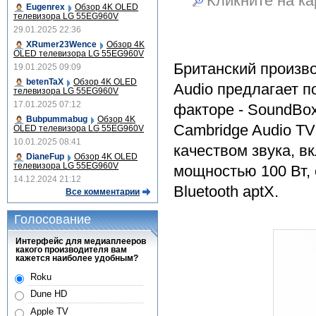
Кликните на ка
Eugenrex
Обзор 4K OLED
телевизора LG 55EG960V
29.01.2025 22:36
XRumer23Wence
Обзор 4K
OLED телевизора LG 55EG960V
Британский произв
19.01.2025 09:09
betenTaX
Обзор 4K OLED
Audio предлагает 
телевизора LG 55EG960V
17.01.2025 07:12
факторе - SoundBo
Bubpummabug
Обзор 4K
Cambridge Audio T
OLED телевизора LG 55EG960V
10.01.2025 08:41
качеством звука, в
DianeFup
Обзор 4K OLED
телевизора LG 55EG960V
мощностью 100 Вт,
14.12.2024 21:12
Bluetooth aptX.
Все комментарии
Голосование
Интерфейс для медиаплееров
какого производителя вам
кажется наиболее удобным?
Roku
Dune HD
Apple TV