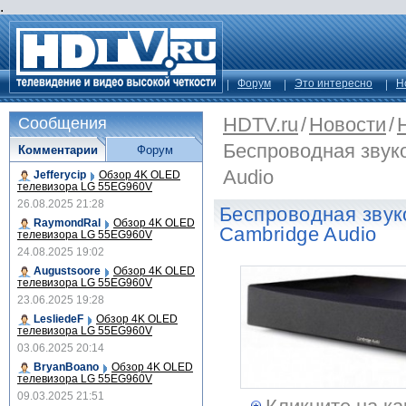
.
Форум
Это интересно
Н
HDTV.ru
/
Новости
/
Сообщения
Беспроводная звук
Комментарии
Форум
Audio
Jefferycip
Обзор 4K OLED
телевизора LG 55EG960V
26.08.2025 21:28
Беспроводная звук
RaymondRal
Обзор 4K OLED
Cambridge Audio
телевизора LG 55EG960V
24.08.2025 19:02
Augustsoore
Обзор 4K OLED
телевизора LG 55EG960V
23.06.2025 19:28
LesliedeF
Обзор 4K OLED
телевизора LG 55EG960V
03.06.2025 20:14
BryanBoano
Обзор 4K OLED
телевизора LG 55EG960V
09.03.2025 21:51