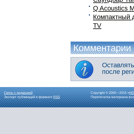
Q Acoustics M
Компактный д
TV
Комментарии
Оставлять
после рег
Связь с редакцией
Copyright © 2005—2015 «
HD
Экспорт публикаций в формате
RSS
Перепечатка материала воз