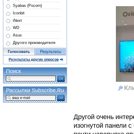
Syabas (Pocorn)
Iconbit
iNext
WD
Asus
Другого производителя
Голосовать
Результаты
Результаты других опросов
Поиск
ОК
Кли
Рассылки Subscribe.Ru
ОК
Другой очень инте
изогнутой панели с