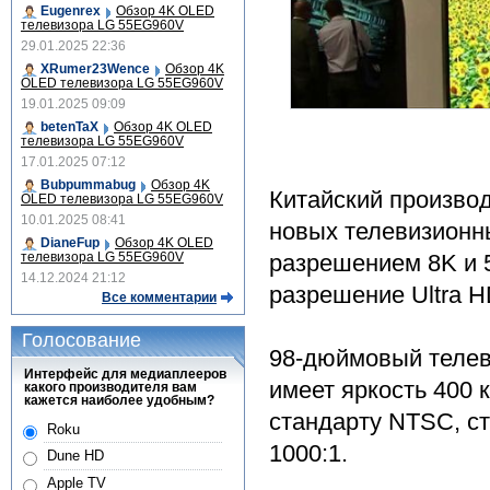
Eugenrex
Обзор 4K OLED
телевизора LG 55EG960V
29.01.2025 22:36
XRumer23Wence
Обзор 4K
OLED телевизора LG 55EG960V
19.01.2025 09:09
betenTaX
Обзор 4K OLED
телевизора LG 55EG960V
17.01.2025 07:12
Bubpummabug
Обзор 4K
Китайский производ
OLED телевизора LG 55EG960V
10.01.2025 08:41
новых телевизионн
DianeFup
Обзор 4K OLED
разрешением 8K и 
телевизора LG 55EG960V
14.12.2024 21:12
разрешение Ultra H
Все комментарии
Голосование
98-дюймовый телеви
Интерфейс для медиаплееров
имеет яркость 400 
какого производителя вам
кажется наиболее удобным?
стандарту NTSC, с
Roku
1000:1.
Dune HD
Apple TV