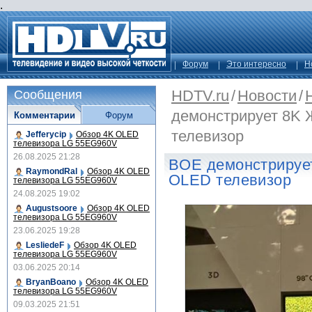
.
Форум
Это интересно
Н
HDTV.ru
/
Новости
/
Сообщения
демонстрирует 8K 
Комментарии
Форум
телевизор
Jefferycip
Обзор 4K OLED
телевизора LG 55EG960V
26.08.2025 21:28
BOE демонстрирует
RaymondRal
Обзор 4K OLED
OLED телевизор
телевизора LG 55EG960V
24.08.2025 19:02
Augustsoore
Обзор 4K OLED
телевизора LG 55EG960V
23.06.2025 19:28
LesliedeF
Обзор 4K OLED
телевизора LG 55EG960V
03.06.2025 20:14
BryanBoano
Обзор 4K OLED
телевизора LG 55EG960V
09.03.2025 21:51