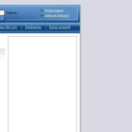
Регистрация
Пароль
Забыли пароль?
ОК
ры Blu-ray
Трейлеры
База знаний