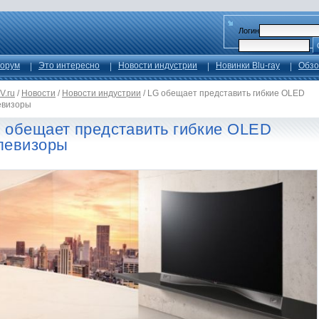
Логин
орум
Это интересно
Новости индустрии
Новинки Blu-ray
Обзо
V.ru
/
Новости
/
Новости индустрии
/
LG обещает представить гибкие OLED
евизоры
 обещает представить гибкие OLED
левизоры