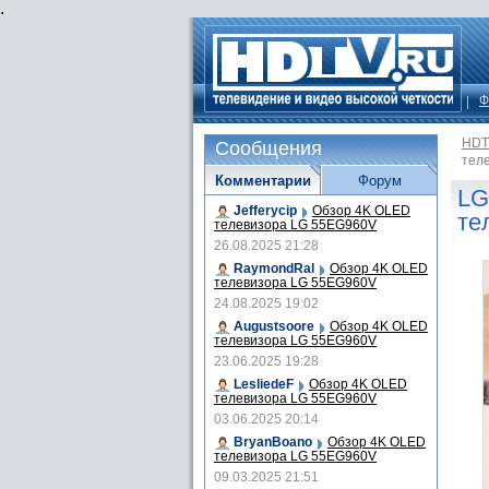
.
Ф
HDT
Сообщения
тел
Комментарии
Форум
LG
Jefferycip
Обзор 4K OLED
те
телевизора LG 55EG960V
26.08.2025 21:28
RaymondRal
Обзор 4K OLED
телевизора LG 55EG960V
24.08.2025 19:02
Augustsoore
Обзор 4K OLED
телевизора LG 55EG960V
23.06.2025 19:28
LesliedeF
Обзор 4K OLED
телевизора LG 55EG960V
03.06.2025 20:14
BryanBoano
Обзор 4K OLED
телевизора LG 55EG960V
09.03.2025 21:51