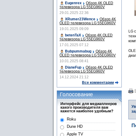
Eugenrex
Обзор 4K OLED
телевизора LG 55EG960V
29.01.2025 22:36
XRumer23Wence
Обзор 4K
OLED телевизора LG 55EG960V
19.01.2025 09:09
LG 
betenTaX
Обзор 4K OLED
тех
телевизора LG 55EG960V
комп
17.01.2025 07:12
OLED
Bubpummabug
Обзор 4K
OLED телевизора LG 55EG960V
диаг
10.01.2025 08:41
DianeFup
Обзор 4K OLED
телевизора LG 55EG960V
14.12.2024 21:12
Все комментарии
Голосование
Интерфейс для медиаплееров
Ув
какого производителя вам
кажется наиболее удобным?
за
Roku
П
Dune HD
Apple TV