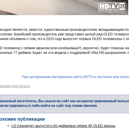
сегодня является, кажется, единственным производителем, вкладывающим п
нологию. Корейский производитель уже представил целый ряд OLED телевизор
ания объявила о том, что в 2015 году выпустит первые OLED телевизоры с г
 телевизор с гибким экраном (или изгибаемым?), вероятно, будет показан на
ональю 77 дюймов. Будет ли эта модель с поддержкой Ultra HD разрешения, п
При цитировании материалов сайта HDTV.ru частично или полно
Версия для печати
ажаемый посетитель, Вы зашли на сайт как незарегистрированный польз
регистрироваться либо войти на сайт под своим именем.
охожие публикации
LG планирует выпустить 60-дюймовые гибкие 4K OLED экраны