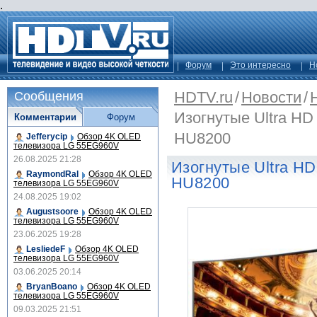
.
Форум
Это интересно
Н
HDTV.ru
/
Новости
/
Сообщения
Изогнутые Ultra H
Комментарии
Форум
HU8200
Jefferycip
Обзор 4K OLED
телевизора LG 55EG960V
26.08.2025 21:28
Изогнутые Ultra H
RaymondRal
Обзор 4K OLED
HU8200
телевизора LG 55EG960V
24.08.2025 19:02
Augustsoore
Обзор 4K OLED
телевизора LG 55EG960V
23.06.2025 19:28
LesliedeF
Обзор 4K OLED
телевизора LG 55EG960V
03.06.2025 20:14
BryanBoano
Обзор 4K OLED
телевизора LG 55EG960V
09.03.2025 21:51