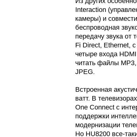
Из других особенно
Interaction (управл
камеры) и совмести
беспроводная звуко
передачу звука от 
Fi Direct, Ethernet
четыре входа HDMI
читать файлы MP3,
JPEG.
Встроенная акусти
ватт. В телевизора
One Connect с инт
поддержки интелле
модернизации телев
Но HU8200 все-так