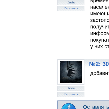
времен
Soslan
населе
Посетители
имеюща
застоп
получит
информ
покупат
у них с
№2: 30
добавит
bruso
Посетители
Оставлять