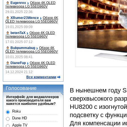
Eugenrex
Обзор 4K OLED
телевизора LG 55EG960V
29.01.2025 22:36
XRumer23Wence
Обзор 4K
OLED телевизора LG 55EG960V
19.01.2025 09:09
betenTaX
Обзор 4K OLED
телевизора LG 55EG960V
17.01.2025 07:12
Bubpummabug
Обзор 4K
OLED телевизора LG 55EG960V
10.01.2025 08:41
DianeFup
Обзор 4K OLED
телевизора LG 55EG960V
14.12.2024 21:12
Все комментарии
Голосование
В нынешнем году S
Интерфейс для медиаплееров
сверхвысокого раз
какого производителя вам
кажется наиболее удобным?
HU8200 с изогнуто
Roku
подсветку с функци
Dune HD
Для компенсации и
Apple TV