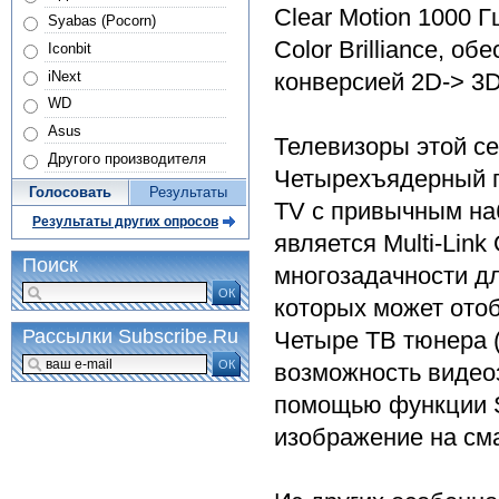
Clear Motion 1000 Г
Syabas (Pocorn)
Color Brilliance, о
Iconbit
iNext
конверсией 2D-> 3D
WD
Asus
Телевизоры этой с
Другого производителя
Четырехъядерный п
Голосовать
Результаты
TV с привычным на
Результаты других опросов
является Multi-Lin
Поиск
многозадачности дл
ОК
которых может ото
Рассылки Subscribe.Ru
Четыре ТВ тюнера 
ОК
возможность видео
помощью функции S
изображение на см