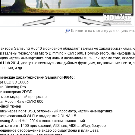
Кликните на картинку для ее увелич
евизоры Samsung H6640 в основном обладают такими же характеристиками, ка
ставлены технологии Micro Dimming и CMR 600. Помимо этого, мы находим з
цию картинка-в-картинке под новым названием Multi-Link. Кроме того, обесп
t Hub 2014, доступ ко всем мультимедийным функциям, подключение к сети, з
вление, и др.
нические характеристики Samsung H6640:
dge LED 3D 1080p
cro Dimming Pro
 и конверсия 2D/3D
етырехъядерный процессор
ear Motion Rate (CMR) 600
войной тюнер
пись через порт USB, отложенный просмотр, картинка-в-картинке
тегрированный Wi-Fi с поддержкой DLNA 1.5
amsung Smart Hub 2014 с множеством приложений
art контент: 1400 приложений, AllShare, AllSharePlay, браузер
прощенное отображение видео со смартфона и планшета