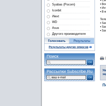
• С
• Во
Syabas (Pocorn)
• Ин
Iconbit
• В
iNext
Тел
WD
• S
• S
Asus
• S
Другого производителя
Голосовать
Результаты
Результаты других опросов
Поиск
ОК
Ув
Рассылки Subscribe.Ru
за
ОК
П