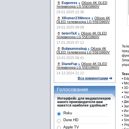
Eugenrex
Обзор 4K OLED
телевизора LG 55EG960V
29.01.2025 22:36
XRumer23Wence
Обзор 4K
OLED телевизора LG 55EG960V
19.01.2025 09:09
betenTaX
Обзор 4K OLED
телевизора LG 55EG960V
17.01.2025 07:12
Тел
Bubpummabug
Обзор 4K
пред
OLED телевизора LG 55EG960V
функ
10.01.2025 08:41
Smar
DianeFup
Обзор 4K OLED
упра
телевизора LG 55EG960V
14.12.2024 21:12
Тех
Все комментарии
• E
• Mi
• 3D
Голосование
• Ч
• Cl
Интерфейс для медиаплееров
• Д
какого производителя вам
кажется наиболее удобным?
• За
• Ин
Roku
• S
Dune HD
• Sm
• У
Apple TV