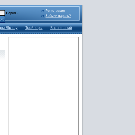
Регистрация
Пароль
Забыли пароль?
ОК
ры Blu-ray
Трейлеры
База знаний