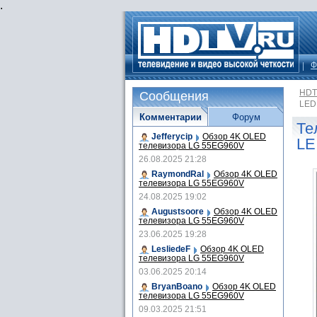
.
Ф
HDT
Сообщения
LED,
Комментарии
Форум
Те
Jefferycip
Обзор 4K OLED
LE
телевизора LG 55EG960V
26.08.2025 21:28
RaymondRal
Обзор 4K OLED
телевизора LG 55EG960V
24.08.2025 19:02
Augustsoore
Обзор 4K OLED
телевизора LG 55EG960V
23.06.2025 19:28
LesliedeF
Обзор 4K OLED
телевизора LG 55EG960V
03.06.2025 20:14
BryanBoano
Обзор 4K OLED
телевизора LG 55EG960V
09.03.2025 21:51