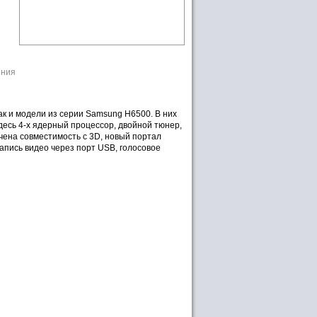
ения
к и модели из серии Samsung H6500. В них
десь 4-х ядерный процессор, двойной тюнер,
ечена совместимость с 3D, новый портал
апись видео через порт USB, голосовое