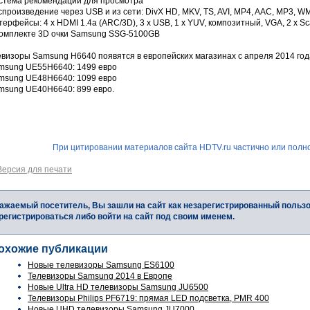
истема рекомендаций для просмотра
спроизведение через USB и из сети: DivX HD, MKV, TS, AVI, MP4, AAC, MP3, WM
терфейсы: 4 x HDMI 1.4a (ARC/3D), 3 x USB, 1 x YUV, композитный, VGA, 2 x Sca
 комплекте 3D очки Samsung SSG-5100GB
евизоры Samsung H6640 появятся в европейских магазинах с апреля 2014 г
amsung UE55H6640: 1499 евро
amsung UE48H6640: 1099 евро
amsung UE40H6640: 899 евро.
При цитировании материалов сайта HDTV.ru частично или полно
Версия для печати
ажаемый посетитель, Вы зашли на сайт как незарегистрированный польз
регистрироваться либо войти на сайт под своим именем.
охожие публикации
Новые телевизоры Samsung ES6100
Телевизоры Samsung 2014 в Европе
Новые Ultra HD телевизоры Samsung JU6500
Телевизоры Philips PF6719: прямая LED подсветка, PMR 400
Новые UHD телевизоры Samsung JU7000