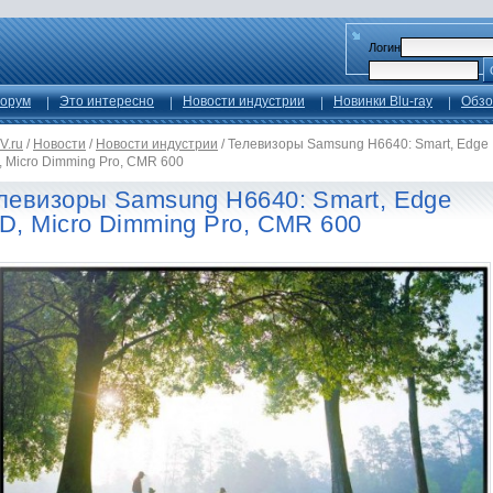
Логин
орум
Это интересно
Новости индустрии
Новинки Blu-ray
Обзо
V.ru
/
Новости
/
Новости индустрии
/
Телевизоры Samsung H6640: Smart, Edge
 Micro Dimming Pro, CMR 600
левизоры Samsung H6640: Smart, Edge
D, Micro Dimming Pro, CMR 600