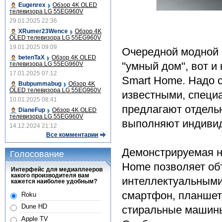
Eugenrex
Обзор 4K OLED
телевизора LG 55EG960V
29.01.2025 22:36
XRumer23Wence
Обзор 4K
OLED телевизора LG 55EG960V
19.01.2025 09:09
Очередной модной 
betenTaX
Обзор 4K OLED
"умный дом", вот 
телевизора LG 55EG960V
17.01.2025 07:12
Smart Home. Надо с
Bubpummabug
Обзор 4K
OLED телевизора LG 55EG960V
известными, специ
10.01.2025 08:41
предлагают отдель
DianeFup
Обзор 4K OLED
телевизора LG 55EG960V
выполняют индивид
14.12.2024 21:12
Все комментарии
Демонстрируемая н
Голосование
Home позволяет об
Интерфейс для медиаплееров
какого производителя вам
интеллектуальными 
кажется наиболее удобным?
смартфон, планшет
Roku
Dune HD
стиральные машины
Apple TV