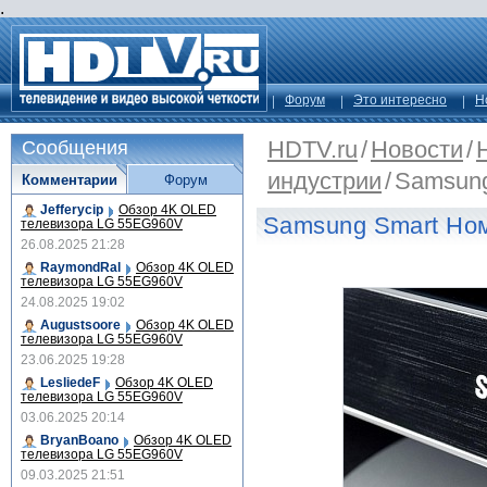
.
Форум
Это интересно
Н
HDTV.ru
/
Новости
/
Сообщения
индустрии
/
Samsung
Комментарии
Форум
Jefferycip
Обзор 4K OLED
Samsung Smart Но
телевизора LG 55EG960V
26.08.2025 21:28
RaymondRal
Обзор 4K OLED
телевизора LG 55EG960V
24.08.2025 19:02
Augustsoore
Обзор 4K OLED
телевизора LG 55EG960V
23.06.2025 19:28
LesliedeF
Обзор 4K OLED
телевизора LG 55EG960V
03.06.2025 20:14
BryanBoano
Обзор 4K OLED
телевизора LG 55EG960V
09.03.2025 21:51