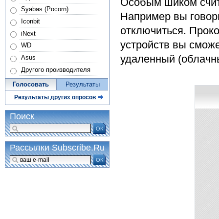
Особым шиком счит
Syabas (Pocorn)
Например вы говор
Iconbit
отключиться. Прок
iNext
устройств вы сможе
WD
удаленный (облачны
Asus
Другого производителя
Голосовать
Результаты
Результаты других опросов
Поиск
ОК
Рассылки Subscribe.Ru
ОК