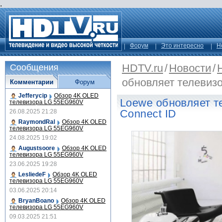
.
Форум
Это интересно
Н
HDTV.ru
/
Новости
/
Сообщения
обновляет телевизо
Комментарии
Форум
Jefferycip
Обзор 4K OLED
Loewe обновляет т
телевизора LG 55EG960V
Connect ID
26.08.2025 21:28
RaymondRal
Обзор 4K OLED
телевизора LG 55EG960V
24.08.2025 19:02
Augustsoore
Обзор 4K OLED
телевизора LG 55EG960V
23.06.2025 19:28
LesliedeF
Обзор 4K OLED
телевизора LG 55EG960V
03.06.2025 20:14
BryanBoano
Обзор 4K OLED
телевизора LG 55EG960V
09.03.2025 21:51