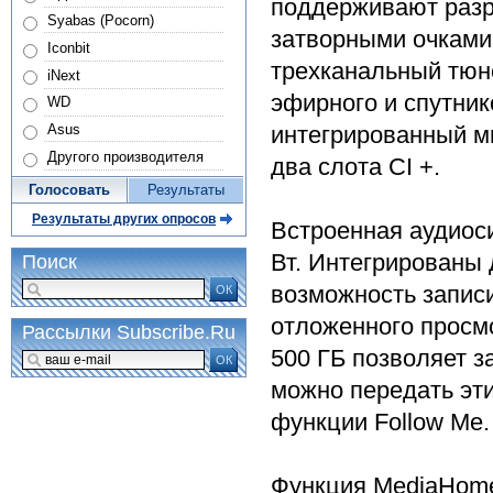
поддерживают разр
Syabas (Pocorn)
затворными очками 
Iconbit
трехканальный тюн
iNext
эфирного и спутник
WD
интегрированный м
Asus
Другого производителя
два слота CI +.
Голосовать
Результаты
Результаты других опросов
Встроенная аудиос
Вт. Интегрированы д
Поиск
возможность запис
ОК
отложенного просмо
Рассылки Subscribe.Ru
500 ГБ позволяет з
ОК
можно передать эт
функции Follow Me.
Функция MediaHome