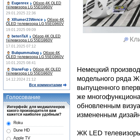
Eugenrex
Обзор 4K OLED
телевизора LG 55EG960V
29.01.2025 22:36
XRumer23Wence
Обзор 4K
OLED телевизора LG 55EG960V
19.01.2025 09:09
betenTaX
Обзор 4K OLED
Кли
телевизора LG 55EG960V
17.01.2025 07:12
Bubpummabug
Обзор 4K
OLED телевизора LG 55EG960V
10.01.2025 08:41
Немецкий производ
DianeFup
Обзор 4K OLED
телевизора LG 55EG960V
модельного ряда Ж
14.12.2024 21:12
Все комментарии
выпущенного вперв
же многофункциона
Голосование
обновленным визуа
Интерфейс для медиаплееров
какого производителя вам
измененным дизай
кажется наиболее удобным?
Roku
Dune HD
ЖК LED телевизоры 
Apple TV