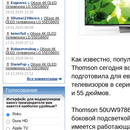
Eugenrex
Обзор 4K OLED
телевизора LG 55EG960V
29.01.2025 22:36
XRumer23Wence
Обзор 4K
OLED телевизора LG 55EG960V
19.01.2025 09:09
betenTaX
Обзор 4K OLED
телевизора LG 55EG960V
17.01.2025 07:12
Bubpummabug
Обзор 4K
OLED телевизора LG 55EG960V
Как известно, попу
10.01.2025 08:41
DianeFup
Обзор 4K OLED
Thomson сегодня в
телевизора LG 55EG960V
14.12.2024 21:12
подготовила для ев
Все комментарии
телевизоров в сери
Голосование
и 55 дюймов.
Интерфейс для медиаплееров
какого производителя вам
кажется наиболее удобным?
Thomson 50UW9786
Roku
боковой подсветкой
Dune HD
имеется работающа
Apple TV