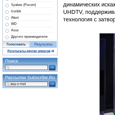
динамических иска
Syabas (Pocorn)
UHDTV, поддержива
Iconbit
iNext
технология с затво
WD
Asus
Другого производителя
Голосовать
Результаты
Результаты других опросов
Поиск
ОК
Рассылки Subscribe.Ru
ОК