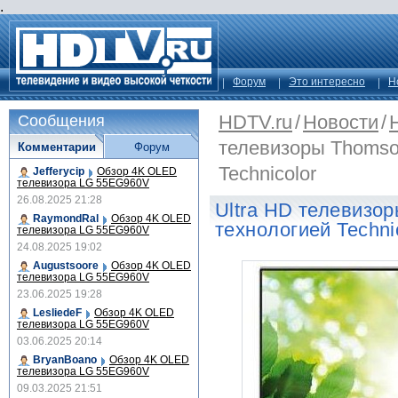
.
Форум
Это интересно
Н
HDTV.ru
/
Новости
/
Сообщения
телевизоры Thomso
Комментарии
Форум
Technicolor
Jefferycip
Обзор 4K OLED
телевизора LG 55EG960V
26.08.2025 21:28
Ultra HD телевизо
RaymondRal
Обзор 4K OLED
технологией Techni
телевизора LG 55EG960V
24.08.2025 19:02
Augustsoore
Обзор 4K OLED
телевизора LG 55EG960V
23.06.2025 19:28
LesliedeF
Обзор 4K OLED
телевизора LG 55EG960V
03.06.2025 20:14
BryanBoano
Обзор 4K OLED
телевизора LG 55EG960V
09.03.2025 21:51