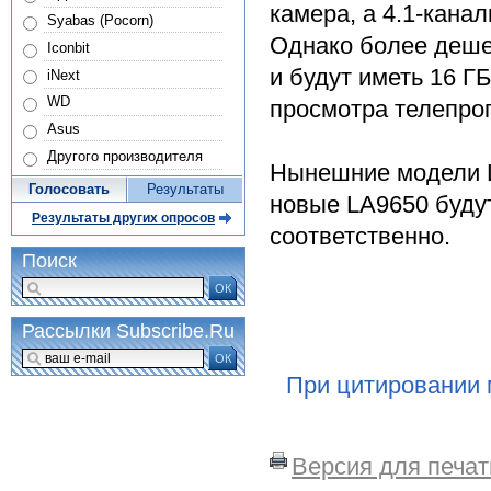
камера, а 4.1-кана
Syabas (Pocorn)
Однако более деше
Iconbit
и будут иметь 16 Г
iNext
WD
просмотра телепро
Asus
Другого производителя
Нынешние модели L
Голосовать
Результаты
новые LA9650 будут
Результаты других опросов
соответственно.
Поиск
ОК
Рассылки Subscribe.Ru
ОК
При цитировании 
Версия для печат