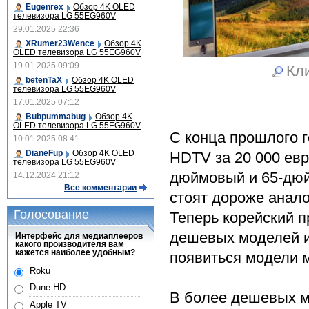
Eugenrex
Обзор 4K OLED
телевизора LG 55EG960V
29.01.2025 22:36
XRumer23Wence
Обзор 4K
OLED телевизора LG 55EG960V
19.01.2025 09:09
Кли
betenTaX
Обзор 4K OLED
телевизора LG 55EG960V
17.01.2025 07:12
Bubpummabug
Обзор 4K
OLED телевизора LG 55EG960V
С конца прошлого г
10.01.2025 08:41
DianeFup
Обзор 4K OLED
HDTV за 20 000 евр
телевизора LG 55EG960V
дюймовый и 65-дюй
14.12.2024 21:12
Все комментарии
стоят дороже анал
Голосование
Теперь корейский п
дешевых моделей и
Интерфейс для медиаплееров
какого производителя вам
кажется наиболее удобным?
появиться модели м
Roku
Dune HD
В более дешевых м
Apple TV