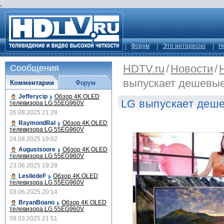
.
Форум
Это интересно
Н
HDTV.ru
/
Новости
/
Сообщения
выпускает дешевые
Комментарии
Форум
Jefferycip
Обзор 4K OLED
LG выпускает деше
телевизора LG 55EG960V
26.08.2025 21:28
RaymondRal
Обзор 4K OLED
телевизора LG 55EG960V
24.08.2025 19:02
Augustsoore
Обзор 4K OLED
телевизора LG 55EG960V
23.06.2025 19:28
LesliedeF
Обзор 4K OLED
телевизора LG 55EG960V
03.06.2025 20:14
BryanBoano
Обзор 4K OLED
телевизора LG 55EG960V
09.03.2025 21:51