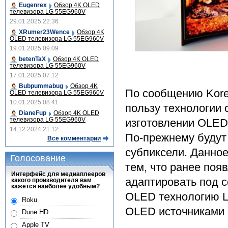
Eugenrex
Обзор 4K OLED
телевизора LG 55EG960V
29.01.2025 22:36
XRumer23Wence
Обзор 4K
OLED телевизора LG 55EG960V
19.01.2025 09:09
betenTaX
Обзор 4K OLED
телевизора LG 55EG960V
17.01.2025 07:12
Bubpummabug
Обзор 4K
По сообщению Kore
OLED телевизора LG 55EG960V
10.01.2025 08:41
пользу технологии
DianeFup
Обзор 4K OLED
телевизора LG 55EG960V
изготовлении OLED
14.12.2024 21:12
По-прежнему будут 
Все комментарии
субпиксели. Данное
Голосование
тем, что ранее по
Интерфейс для медиаплееров
адаптировать под 
какого производителя вам
кажется наиболее удобным?
OLED технологию L
Roku
OLED источниками
Dune HD
Apple TV