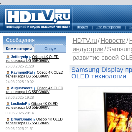
.
Форум
Это интересно
Н
HDTV.ru
/
Новости
/
Сообщения
индустрии
/
Samsung
Комментарии
Форум
развитие своей OL
Jefferycip
Обзор 4K OLED
телевизора LG 55EG960V
26.08.2025 21:28
Samsung Display п
RaymondRal
Обзор 4K OLED
OLED технологии
телевизора LG 55EG960V
24.08.2025 19:02
Augustsoore
Обзор 4K OLED
телевизора LG 55EG960V
23.06.2025 19:28
LesliedeF
Обзор 4K OLED
телевизора LG 55EG960V
03.06.2025 20:14
BryanBoano
Обзор 4K OLED
телевизора LG 55EG960V
09.03.2025 21:51