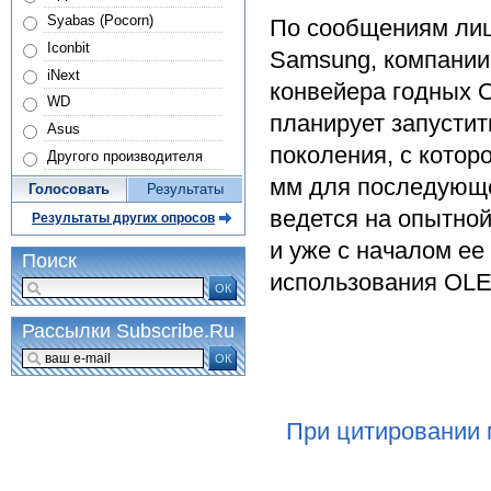
Syabas (Pocorn)
По сообщениям лиц
Iconbit
Samsung, компании
iNext
конвейера годных 
WD
планирует запусти
Asus
поколения, с котор
Другого производителя
мм для последующе
Голосовать
Результаты
ведется на опытной
Результаты других опросов
и уже с началом ее
Поиск
использования OLE
ОК
Рассылки Subscribe.Ru
ОК
При цитировании 