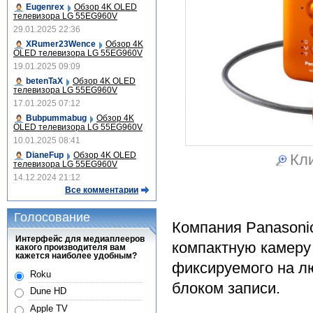
Eugenrex
Обзор 4K OLED
телевизора LG 55EG960V
29.01.2025 22:36
XRumer23Wence
Обзор 4K
OLED телевизора LG 55EG960V
19.01.2025 09:09
betenTaX
Обзор 4K OLED
телевизора LG 55EG960V
17.01.2025 07:12
Bubpummabug
Обзор 4K
OLED телевизора LG 55EG960V
10.01.2025 08:41
DianeFup
Обзор 4K OLED
Кли
телевизора LG 55EG960V
14.12.2024 21:12
Все комментарии
Голосование
Компания Panasoni
Интерфейс для медиаплееров
компактную камеру 
какого производителя вам
кажется наиболее удобным?
фиксируемого на лю
Roku
блоком записи.
Dune HD
Apple TV