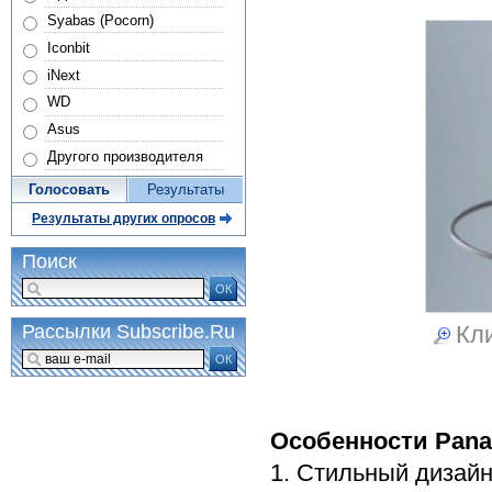
Syabas (Pocorn)
Iconbit
iNext
WD
Asus
Другого производителя
Голосовать
Результаты
Результаты других опросов
Поиск
ОК
Рассылки Subscribe.Ru
Кли
ОК
Особенности Pana
1. Стильный дизайн