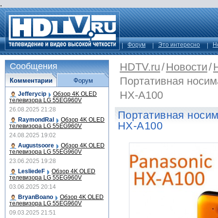
.
Форум
Это интересно
Н
HDTV.ru
/
Новости
/
Сообщения
Портативная носим
Комментарии
Форум
HX-A100
Jefferycip
Обзор 4K OLED
телевизора LG 55EG960V
26.08.2025 21:28
Портативная носим
RaymondRal
Обзор 4K OLED
HX-A100
телевизора LG 55EG960V
24.08.2025 19:02
Augustsoore
Обзор 4K OLED
телевизора LG 55EG960V
23.06.2025 19:28
LesliedeF
Обзор 4K OLED
телевизора LG 55EG960V
03.06.2025 20:14
BryanBoano
Обзор 4K OLED
телевизора LG 55EG960V
09.03.2025 21:51