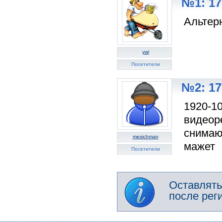
№1: 17
Альтер
ywi
Посетители
№2: 17
1920-10
видеор
снимают
mesichman
мажет
Посетители
Оставлять
после рег