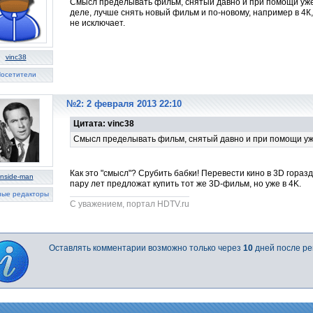
Смысл пределывать фильм, снятый давно и при помощи уже
деле, лучше снять новый фильм и по-новому, например в 4К, 
не исключает.
vinc38
осетители
№2: 2 февраля 2013 22:10
Цитата: vinc38
Смысл пределывать фильм, снятый давно и при помощи уж
Как это "смысл"? Срубить бабки! Перевести кино в 3D горазд
inside-man
пару лет предложат купить тот же 3D-фильм, но уже в 4K.
ные редакторы
C уважением, портал HDTV.ru
Оставлять комментарии возможно только через
10
дней после ре