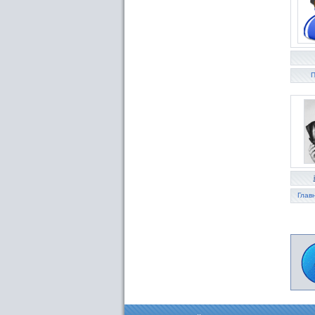
П
Глав