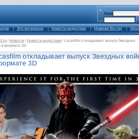
Логин
орум
Это интересно
Новости индустрии
Новинки Blu-ray
Обзо
V.ru
/
Новости
/
Новости индустрии
/
Lucasfilm откладывает выпуск Звездных
н в формате 3D
casfilm откладывает выпуск Звездных вой
формате 3D