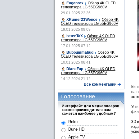
Eugenrex
Обзор 4K OLED
телевизора LG 55EG960V
29.01.2025 22:36
XRumer23Wence
Обзор 4K
OLED телевизора LG 55EG960V
19.01.2025 09:09
betenTaX
Обзор 4K OLED
телевизора LG 55EG960V
17.01.2025 07:12
Bubpummabug
Обзор 4K
OLED телевизора LG 55EG960V
10.01.2025 08:41
DianeFup
Обзор 4K OLED
телевизора LG 55EG960V
14.12.2024 21:12
Все комментарии
Кино
на в
Голосование
хот
Интерфейс для медиаплееров
Успе
какого производителя вам
филь
кажется наиболее удобным?
Roku
3D 
изда
Dune HD
успе
Apple TV