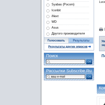
Luca
Syabas (Pocorn)
Iconbit
iNext
WD
Asus
Другого производителя
Голосовать
Результаты
Ув
за
Результаты других опросов
Поиск
П
ОК
Рассылки Subscribe.Ru
ОК
Ко