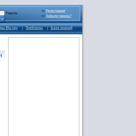
Регистрация
Пароль
Забыли пароль?
ОК
ры Blu-ray
Трейлеры
База знаний
н