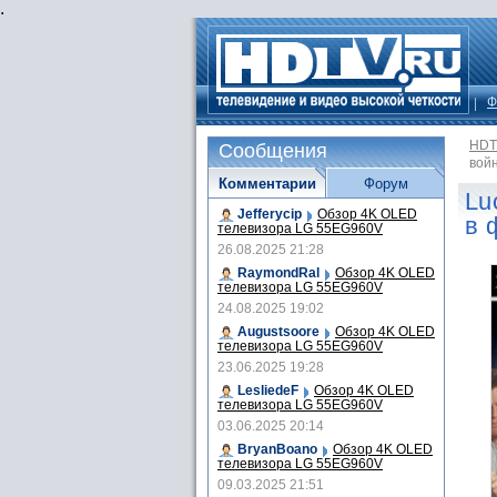
.
Ф
HDT
Сообщения
вой
Комментарии
Форум
Lu
Jefferycip
Обзор 4K OLED
в 
телевизора LG 55EG960V
26.08.2025 21:28
RaymondRal
Обзор 4K OLED
телевизора LG 55EG960V
24.08.2025 19:02
Augustsoore
Обзор 4K OLED
телевизора LG 55EG960V
23.06.2025 19:28
LesliedeF
Обзор 4K OLED
телевизора LG 55EG960V
03.06.2025 20:14
BryanBoano
Обзор 4K OLED
телевизора LG 55EG960V
09.03.2025 21:51