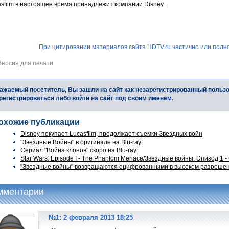
sfilm в настоящее время принадлежит компании Disney.
При цитировании материалов сайта HDTV.ru частично или полно
Версия для печати
ажаемый посетитель, Вы зашли на сайт как незарегистрированный польз
регистрироваться либо войти на сайт под своим именем.
охожие публикации
Disney покупает Lucasfilm, продолжает съемки Звездных войн
"Звездные Войны" в оригинале на Blu-ray
Сериал "Война клонов" скоро на Blu-ray
Star Wars: Episode I - The Phantom Menace/Звездные войны: Эпизод 1 - 
"Звездные войны" возвращаются оцифрованными в высоком разреше
мментарии
№1: 2 февраля 2013 18:25