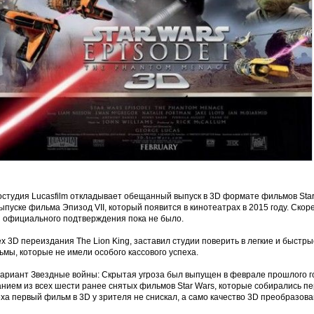
студия Lucasfilm откладывает обещанный выпуск в 3D формате фильмов Star Wa
ыпуске фильма Эпизод VII, который появится в кинотеатрах в 2015 году. Скоре
я официального подтверждения пока не было.
х 3D переиздания The Lion King, заставил студии поверить в легкие и быстры
мы, которые не имели особого кассового успеха.
вариант Звездные войны: Скрытая угроза был выпущен в феврале прошлого г
нием из всех шести ранее снятых фильмов Star Wars, которые собирались пе
ха первый фильм в 3D у зрителя не снискал, а само качество 3D преобразова