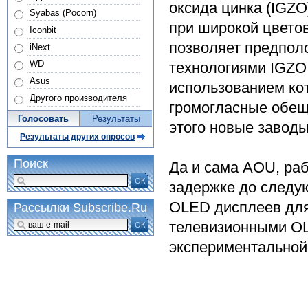
оксида цинка (IGZ
Syabas (Pocorn)
при широкой цвето
Iconbit
позволяет предпол
iNext
WD
технологиями IGZO
Asus
использованием кот
Другого производителя
громогласные обещ
Голосовать
Результаты
этого новые заводы
Результаты других опросов
Поиск
Да и сама AOU, ра
ОК
задержке до следую
OLED дисплеев для
Рассылки Subscribe.Ru
телевизионными OL
ОК
экспериментальной 