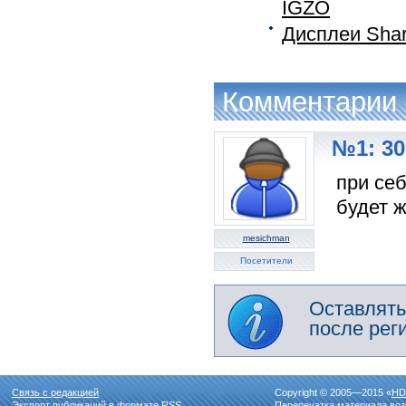
IGZO
Дисплеи Shar
Комментарии
№1: 30
при себ
будет 
mesichman
Посетители
Оставлять
после рег
Связь с редакцией
Copyright © 2005—2015 «
HD
Экспорт публикаций в формате
RSS
Перепечатка материала воз