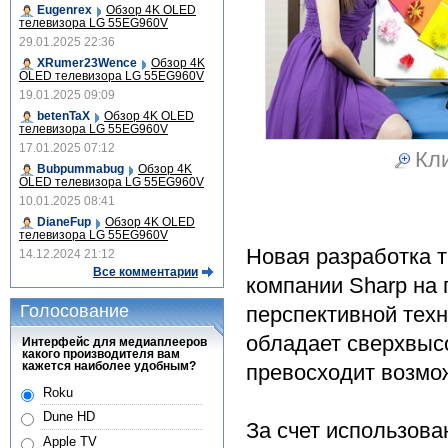
Eugenrex
Обзор 4K OLED
телевизора LG 55EG960V
29.01.2025 22:36
XRumer23Wence
Обзор 4K
OLED телевизора LG 55EG960V
19.01.2025 09:09
betenTaX
Обзор 4K OLED
телевизора LG 55EG960V
17.01.2025 07:12
Кли
Bubpummabug
Обзор 4K
OLED телевизора LG 55EG960V
10.01.2025 08:41
DianeFup
Обзор 4K OLED
телевизора LG 55EG960V
Новая разработка 
14.12.2024 21:12
Все комментарии
компании Sharp на
Голосование
перспективной тех
обладает сверхвысо
Интерфейс для медиаплееров
какого производителя вам
кажется наиболее удобным?
превосходит возмож
Roku
Dune HD
За счет использова
Apple TV