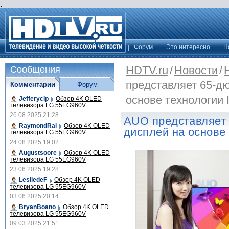
.
Форум
Это интересно
Н
HDTV.ru
/
Новости
/
Сообщения
представляет 65-д
Комментарии
Форум
основе технологии
Jefferycip
Обзор 4K OLED
телевизора LG 55EG960V
26.08.2025 21:28
AUO представляет
RaymondRal
Обзор 4K OLED
дисплей на основе
телевизора LG 55EG960V
24.08.2025 19:02
Augustsoore
Обзор 4K OLED
телевизора LG 55EG960V
23.06.2025 19:28
LesliedeF
Обзор 4K OLED
телевизора LG 55EG960V
03.06.2025 20:14
BryanBoano
Обзор 4K OLED
телевизора LG 55EG960V
09.03.2025 21:51