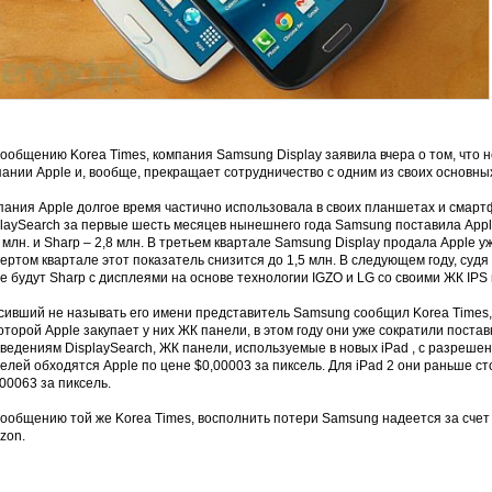
ообщению Korea Times, компания Samsung Display заявила вчера о том, что 
ании Apple и, вообще, прекращает сотрудничество с одним из своих основны
пания Apple долгое время частично использовала в своих планшетах и сма
laySearch за первые шесть месяцев нынешнего года Samsung поставила Apple
 млн. и Sharp – 2,8 млн. В третьем квартале Samsung Display продала Apple уж
ертом квартале этот показатель снизится до 1,5 млн. В следующем году, суд
e будут Sharp с дисплеями на основе технологии IGZO и LG со своими ЖК IPS
сивший не называть его имени представитель Samsung сообщил Korea Times, 
оторой Apple закупает у них ЖК панели, в этом году они уже сократили поста
ведениям DisplaySearch, ЖК панели, используемые в новых iPad , с разрешен
елей обходятся Apple по цене $0,00003 за пиксель. Для iPad 2 они раньше ст
00063 за пиксель.
сообщению той же Korea Times, восполнить потери Samsung надеется за счет
zon.