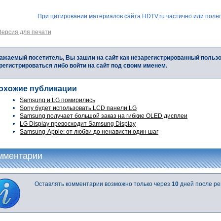
При цитировании материалов сайта HDTV.ru частично или полно
Версия для печати
ажаемый посетитель, Вы зашли на сайт как незарегистрированный польз
регистрироваться либо войти на сайт под своим именем.
охожие публикации
Samsung и LG помирились
Sony будет использовать LCD панели LG
Samsung получает большой заказ на гибкие OLED дисплеи
LG Display превосходит Samsung Display
Samsung-Apple: от любви до ненависти один шаг
мментарии
Оставлять комментарии возможно только через
10
дней после ре