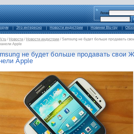
Логин
орум
Это интересно
Новости индустрии
Новинки Blu-ray
Обзо
V.ru
/
Новости
/
Новости индустрии
/
Samsung не будет больше продавать сво
панели Apple
msung не будет больше продавать свои 
нели Apple