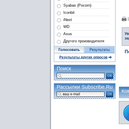
Syabas (Pocorn)
Iconbit
iNext
WD
Ув
Asus
за
Другого производителя
Голосовать
Результаты
П
Результаты других опросов
Поиск
ОК
Рассылки Subscribe.Ru
Ко
ОК