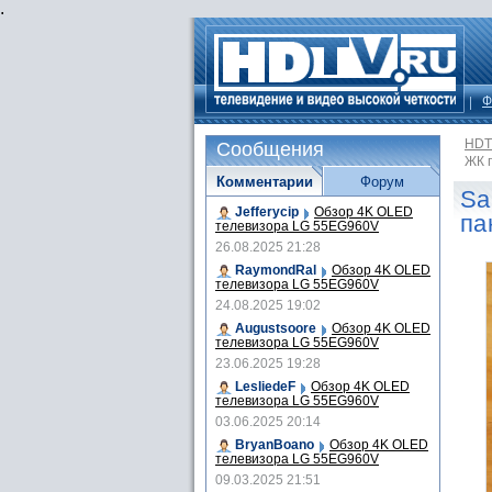
.
Ф
HDT
Сообщения
ЖК 
Комментарии
Форум
Sa
Jefferycip
Обзор 4K OLED
па
телевизора LG 55EG960V
26.08.2025 21:28
RaymondRal
Обзор 4K OLED
телевизора LG 55EG960V
24.08.2025 19:02
Augustsoore
Обзор 4K OLED
телевизора LG 55EG960V
23.06.2025 19:28
LesliedeF
Обзор 4K OLED
телевизора LG 55EG960V
03.06.2025 20:14
BryanBoano
Обзор 4K OLED
телевизора LG 55EG960V
09.03.2025 21:51