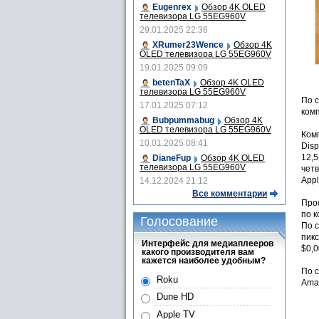
Eugenrex
Обзор 4K OLED
телевизора LG 55EG960V
29.01.2025 22:36
XRumer23Wence
Обзор 4K
OLED телевизора LG 55EG960V
19.01.2025 09:09
betenTaX
Обзор 4K OLED
телевизора LG 55EG960V
По с
17.01.2025 07:12
комп
Bubpummabug
Обзор 4K
OLED телевизора LG 55EG960V
Ком
10.01.2025 08:41
Disp
12,5
DianeFup
Обзор 4K OLED
телевизора LG 55EG960V
четв
Appl
14.12.2024 21:12
Все комментарии
Про
по к
Голосование
По с
пикс
Интерфейс для медиаплееров
$0,0
какого производителя вам
кажется наиболее удобным?
По 
Roku
Ama
Dune HD
Apple TV