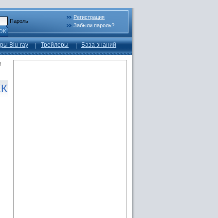
Регистрация
Пароль
Забыли пароль?
ОК
ры Blu-ray
Трейлеры
База знаний
и
ЖК