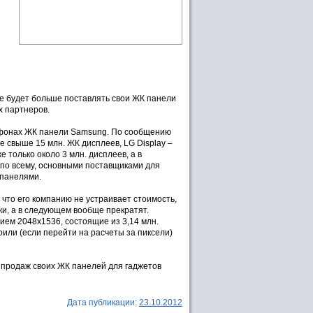
не будет больше поставлять свои ЖК панели
х партнеров.
ртфонах ЖК панели Samsung. По сообщению
 свыше 15 млн. ЖК дисплеев, LG Display –
е только около 3 млн. дисплеев, а в
я по всему, основными поставщиками для
 панелями.
что его компанию не устраивает стоимость,
вки, а в следующем вообще прекратят.
ием 2048x1536, состоящие из 3,14 млн.
оили (если перейти на расчеты за пиксели)
 продаж своих ЖК панелей для гаджетов
Дата публикации:
23.10.2012