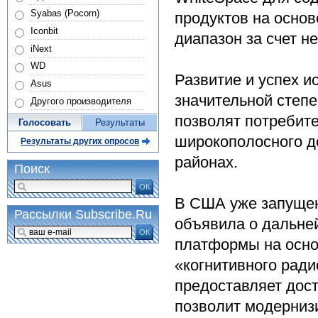
Syabas (Pocorn)
продуктов на осно
Iconbit
диапазон за счет н
iNext
WD
Развитие и успех и
Asus
значительной степе
Другого производителя
позволят потребит
Голосовать
Результаты
широкополосного до
Результаты других опросов
районах.
Поиск
ОК
В США уже запущен
Рассылки Subscribe.Ru
объявила о дальне
ОК
платформы на осно
«когнитивного рад
предоставляет дост
позволит модернизи