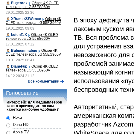
Eugenrex
Обзор 4K OLED
телевизора LG 55EG960V
29.01.2025 22:36
В эпоху дефицита 
XRumer23Wence
Обзор 4K
OLED телевизора LG 55EG960V
лакомым куском яв
19.01.2025 09:09
betenTaX
Обзор 4K OLED
ТВ. Вся проблема в
телевизора LG 55EG960V
17.01.2025 07:12
для устранения вз
Bubpummabug
Обзор 4K
невозможного для с
OLED телевизора LG 55EG960V
10.01.2025 08:41
проблемой занимае
DianeFup
Обзор 4K OLED
телевизора LG 55EG960V
называющий когнити
14.12.2024 21:12
использования «пу
Все комментарии
беспроводных техно
Голосование
Интерфейс для медиаплееров
Авторитетный, ста
какого производителя вам
кажется наиболее удобным?
американская компа
Roku
разработчик Azcom 
Dune HD
WhiteSpace для со
Apple TV