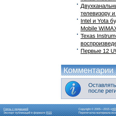
Двухканальны
телевизору и
Intel и Yota
Mobile WiMA
Texas Instru
воспроизведе
Первые 12 U
Комментарии
Оставлять
после рег
Связь с редакцией
Copyright © 2005—2015 «
HD
Экспорт публикаций в формате
RSS
Перепечатка материала воз