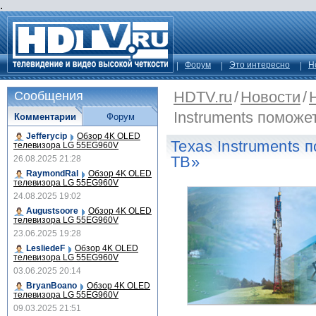
.
Форум
Это интересно
Н
HDTV.ru
/
Новости
/
Сообщения
Instruments поможе
Комментарии
Форум
Jefferycip
Обзор 4K OLED
Texas Instruments 
телевизора LG 55EG960V
ТВ»
26.08.2025 21:28
RaymondRal
Обзор 4K OLED
телевизора LG 55EG960V
24.08.2025 19:02
Augustsoore
Обзор 4K OLED
телевизора LG 55EG960V
23.06.2025 19:28
LesliedeF
Обзор 4K OLED
телевизора LG 55EG960V
03.06.2025 20:14
BryanBoano
Обзор 4K OLED
телевизора LG 55EG960V
09.03.2025 21:51