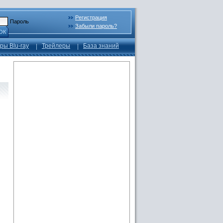
Регистрация
Пароль
Забыли пароль?
ОК
ры Blu-ray
Трейлеры
База знаний