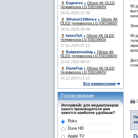
Eugenrex
Обзор 4K OLED
90 
телевизора LG 55EG960V
выст
29.01.2025 22:36
нач
XRumer23Wence
Обзор 4K
OLED телевизора LG 55EG960V
Sha
19.01.2025 09:09
betenTaX
Обзор 4K OLED
90 д
телевизора LG 55EG960V
теле
17.01.2025 07:12
экр
кил
Bubpummabug
Обзор 4K
OLED телевизора LG 55EG960V
Дост
10.01.2025 08:41
стои
DianeFup
Обзор 4K OLED
телевизора LG 55EG960V
14.12.2024 21:12
Все комментарии
Голосование
Интерфейс для медиаплееров
какого производителя вам
кажется наиболее удобным?
Ув
Roku
за
Dune HD
Apple TV
П