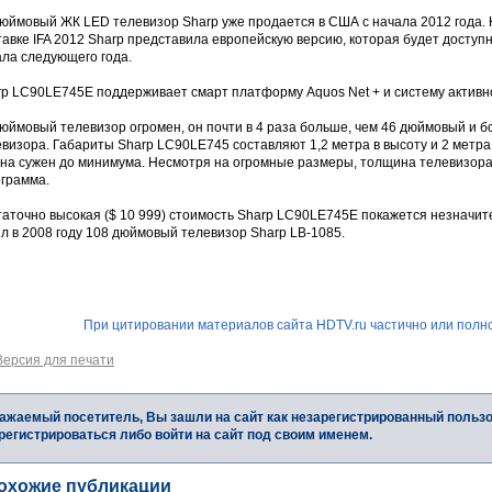
дюймовый ЖК LED телевизор Sharp уже продается в США с начала 2012 года.
авке IFA 2012 Sharp представила европейскую версию, которая будет доступн
ала следующего года.
rp LC90LE745E поддерживает смарт платформу Aquos Net + и систему активн
юймовый телевизор огромен, он почти в 4 раза больше, чем 46 дюймовый и б
визора. Габариты Sharp LC90LE745 составляют 1,2 метра в высоту и 2 метра
ана сужен до минимума. Несмотря на огромные размеры, толщина телевизора 
ограмма.
аточно высокая ($ 10 999) стоимость Sharp LC90LE745E покажется незначите
л в 2008 году 108 дюймовый телевизор Sharp LB-1085.
При цитировании материалов сайта HDTV.ru частично или полно
Версия для печати
ажаемый посетитель, Вы зашли на сайт как незарегистрированный польз
регистрироваться либо войти на сайт под своим именем.
охожие публикации