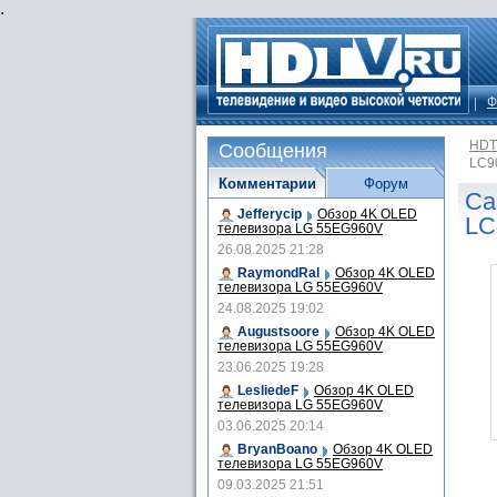
.
Ф
HDT
Сообщения
LC9
Комментарии
Форум
Са
Jefferycip
Обзор 4K OLED
LC
телевизора LG 55EG960V
26.08.2025 21:28
RaymondRal
Обзор 4K OLED
телевизора LG 55EG960V
24.08.2025 19:02
Augustsoore
Обзор 4K OLED
телевизора LG 55EG960V
23.06.2025 19:28
LesliedeF
Обзор 4K OLED
телевизора LG 55EG960V
03.06.2025 20:14
BryanBoano
Обзор 4K OLED
телевизора LG 55EG960V
09.03.2025 21:51