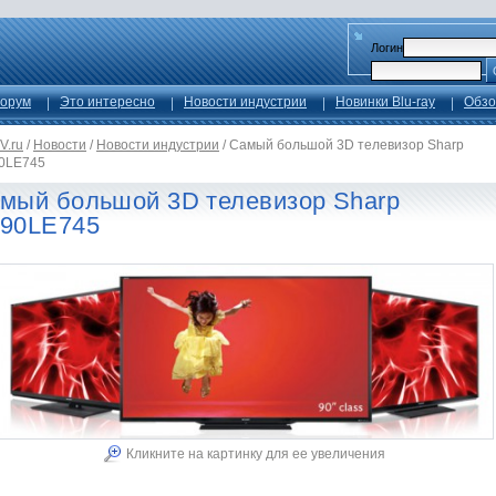
Логин
орум
Это интересно
Новости индустрии
Новинки Blu-ray
Обзо
V.ru
/
Новости
/
Новости индустрии
/
Самый большой 3D телевизор Sharp
0LE745
мый большой 3D телевизор Sharp
90LE745
Кликните на картинку для ее увеличения