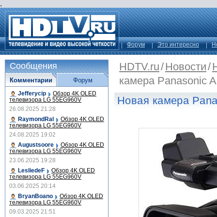
.
Форум
Это интересно
Н
HDTV.ru
/
Новости
/
Сообщения
камера Panasonic 
Комментарии
Форум
Jefferycip
Обзор 4K OLED
Новая камера Pana
телевизора LG 55EG960V
26.08.2025 21:28
RaymondRal
Обзор 4K OLED
телевизора LG 55EG960V
24.08.2025 19:02
Augustsoore
Обзор 4K OLED
телевизора LG 55EG960V
23.06.2025 19:28
LesliedeF
Обзор 4K OLED
телевизора LG 55EG960V
03.06.2025 20:14
BryanBoano
Обзор 4K OLED
телевизора LG 55EG960V
09.03.2025 21:51