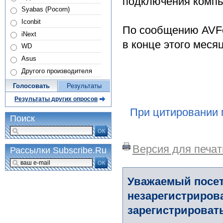
подключения компь
Syabas (Pocorn)
Iconbit
По сообщению AVFo
iNext
в конце этого месяц
WD
Asus
Другого производителя
Голосовать
Результаты
Результаты других опросов
При цитировании 
Поиск
ОК
Версия для печат
Рассылки Subscribe.Ru
ОК
Уважаемый посет
незарегистриров
зарегистрировать