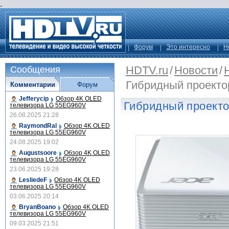
.
Форум
Это интересно
Н
HDTV.ru
/
Новости
/
Сообщения
Гибридный проекто
Комментарии
Форум
Jefferycip
Обзор 4K OLED
Гибридный проекто
телевизора LG 55EG960V
26.08.2025 21:28
RaymondRal
Обзор 4K OLED
телевизора LG 55EG960V
24.08.2025 19:02
Augustsoore
Обзор 4K OLED
телевизора LG 55EG960V
23.06.2025 19:28
LesliedeF
Обзор 4K OLED
телевизора LG 55EG960V
03.06.2025 20:14
BryanBoano
Обзор 4K OLED
телевизора LG 55EG960V
09.03.2025 21:51