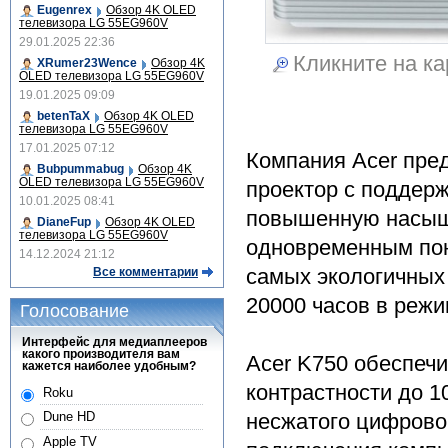
Eugenrex
Обзор 4K OLED
телевизора LG 55EG960V
29.01.2025 22:36
Кликните на ка
XRumer23Wence
Обзор 4K
OLED телевизора LG 55EG960V
19.01.2025 09:09
betenTaX
Обзор 4K OLED
телевизора LG 55EG960V
17.01.2025 07:12
Компания Acer пре
Bubpummabug
Обзор 4K
OLED телевизора LG 55EG960V
проектор с поддер
10.01.2025 08:41
повышенную насыще
DianeFup
Обзор 4K OLED
телевизора LG 55EG960V
одновременным пон
14.12.2024 21:12
самых экологичных 
Все комментарии
20000 часов в реж
Голосование
Интерфейс для медиаплееров
какого производителя вам
Acer K750 обеспеч
кажется наиболее удобным?
контрастности до 1
Roku
несжатого цифровог
Dune HD
Apple TV