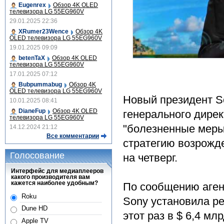
Eugenrex
Обзор 4K OLED
телевизора LG 55EG960V
29.01.2025 22:36
XRumer23Wence
Обзор 4K
OLED телевизора LG 55EG960V
19.01.2025 09:09
betenTaX
Обзор 4K OLED
телевизора LG 55EG960V
17.01.2025 07:12
Bubpummabug
Обзор 4K
OLED телевизора LG 55EG960V
Новый президент So
10.01.2025 08:41
DianeFup
Обзор 4K OLED
генерального дирек
телевизора LG 55EG960V
"болезненные меры
14.12.2024 21:12
Все комментарии
стратегию возрожд
Голосование
на четверг.
Интерфейс для медиаплееров
какого производителя вам
кажется наиболее удобным?
По сообщению аген
Roku
Sony установила ре
Dune HD
этот раз в $ 6,4 мл
Apple TV