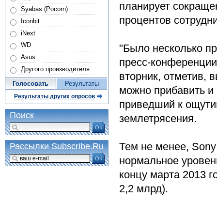
планирует сокращен
Syabas (Pocorn)
процентов сотрудни
Iconbit
iNext
WD
"Было несколько пр
Asus
пресс-конференции
Другого производителя
вторник, отметив, в
Голосовать
Результаты
можно прибавить и 
Результаты других опросов
приведший к ощути
Поиск
землетрясения.
ОК
Тем не менее, Sony
Рассылки Subscribe.Ru
нормальное уровен
ОК
концу марта 2013 г
2,2 млрд).