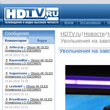
.
Форум
Это интересно
Н
HDTV.ru
/
Новости
/
Сообщения
Увольнения на зав
Комментарии
Форум
Jefferycip
Обзор 4K OLED
Увольнения на зав
телевизора LG 55EG960V
26.08.2025 21:28
RaymondRal
Обзор 4K OLED
телевизора LG 55EG960V
24.08.2025 19:02
Augustsoore
Обзор 4K OLED
телевизора LG 55EG960V
23.06.2025 19:28
LesliedeF
Обзор 4K OLED
телевизора LG 55EG960V
03.06.2025 20:14
BryanBoano
Обзор 4K OLED
телевизора LG 55EG960V
09.03.2025 21:51