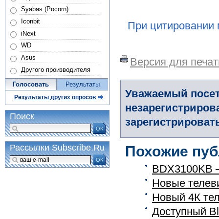
Syabas (Pocorn)
Iconbit
При цитировании 
iNext
WD
Asus
Версия для печат
Другого производителя
Голосовать
Результаты
Уважаемый посет
Результаты других опросов
незарегистриров
Поиск
зарегистрировать
ОК
Рассылки Subscribe.Ru
Похожие пуб
ОК
BDX3100KB – 
Новые телеви
Новый 4К те
Доступный Bl