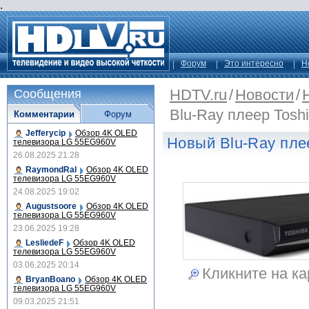
.
Форум
Это интересно
Н
HDTV.ru
/
Новости
/
Сообщения
Blu-Ray плеер Tos
Комментарии
Форум
Jefferycip
Обзор 4K OLED
Новый Blu-Ray пле
телевизора LG 55EG960V
26.08.2025 21:28
RaymondRal
Обзор 4K OLED
телевизора LG 55EG960V
24.08.2025 19:02
Augustsoore
Обзор 4K OLED
телевизора LG 55EG960V
23.06.2025 19:28
LesliedeF
Обзор 4K OLED
телевизора LG 55EG960V
03.06.2025 20:14
Кликните на ка
BryanBoano
Обзор 4K OLED
телевизора LG 55EG960V
09.03.2025 21:51