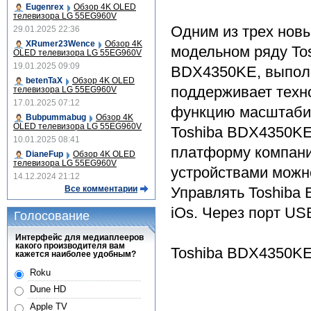
Eugenrex
Обзор 4K OLED
телевизора LG 55EG960V
Одним из трех новы
29.01.2025 22:36
XRumer23Wence
Обзор 4K
модельном ряду Tos
OLED телевизора LG 55EG960V
19.01.2025 09:09
BDX4350KE, выполн
betenTaX
Обзор 4K OLED
поддерживает техн
телевизора LG 55EG960V
17.01.2025 07:12
функцию масштабир
Bubpummabug
Обзор 4K
OLED телевизора LG 55EG960V
Toshiba BDX4350KE
10.01.2025 08:41
платформу компани
DianeFup
Обзор 4K OLED
телевизора LG 55EG960V
устройствами можн
14.12.2024 21:12
Управлять Toshiba
Все комментарии
iOs. Через порт US
Голосование
Интерфейс для медиаплееров
какого производителя вам
Toshiba BDX4350KE 
кажется наиболее удобным?
Roku
Dune HD
Apple TV