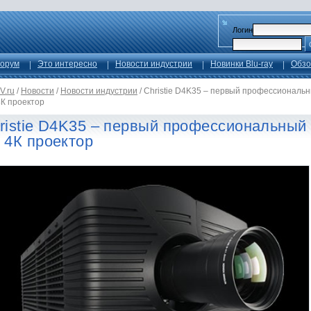
Логин
орум
Это интересно
Новости индустрии
Новинки Blu-ray
Обзо
V.ru
/
Новости
/
Новости индустрии
/
Christie D4K35 – первый профессиональ
4К проектор
ristie D4K35 – первый профессиональный
 4К проектор