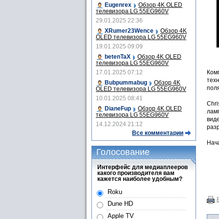
Eugenrex
Обзор 4K OLED
телевизора LG 55EG960V
29.01.2025 22:36
XRumer23Wence
Обзор 4K
OLED телевизора LG 55EG960V
19.01.2025 09:09
betenTaX
Обзор 4K OLED
телевизора LG 55EG960V
17.01.2025 07:12
Комп
техн
Bubpummabug
Обзор 4K
пол
OLED телевизора LG 55EG960V
10.01.2025 08:41
Chri
DianeFup
Обзор 4K OLED
ламп
телевизора LG 55EG960V
виде
14.12.2024 21:12
раз
Все комментарии
Нача
Голосование
Интерфейс для медиаплееров
какого производителя вам
кажется наиболее удобным?
Roku
Dune HD
Apple TV