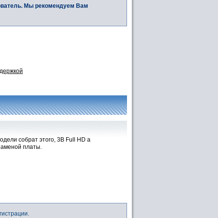
ователь. Мы рекомендуем Вам
ддержкой
дели собрат этого, 3В Full HD а
заменой платы.
гистрации.