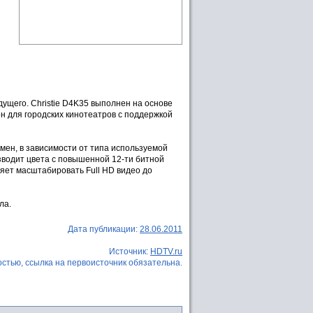
дущего. Christie D4K35 выполнен на основе
н для городских кинотеатров с поддержкой
юмен, в зависимости от типа используемой
зводит цвета с повышенной 12-ти битной
ляет масштабировать Full HD видео до
ла.
Дата публикации:
28.06.2011
Источник:
HDTV.ru
стью, ссылка на первоисточник обязательна.