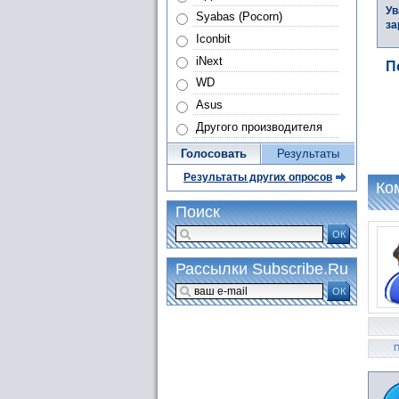
Ув
Syabas (Pocorn)
за
Iconbit
iNext
П
WD
Asus
Другого производителя
Голосовать
Результаты
Результаты других опросов
Ко
Поиск
ОК
Рассылки Subscribe.Ru
ОК
П