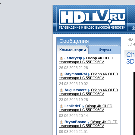
.
Ф
HDT
Сообщения
3D 
Комментарии
Форум
Ch
Jefferycip
Обзор 4K OLED
3D
телевизора LG 55EG960V
26.08.2025 21:28
RaymondRal
Обзор 4K OLED
телевизора LG 55EG960V
24.08.2025 19:02
Augustsoore
Обзор 4K OLED
телевизора LG 55EG960V
23.06.2025 19:28
LesliedeF
Обзор 4K OLED
телевизора LG 55EG960V
03.06.2025 20:14
BryanBoano
Обзор 4K OLED
телевизора LG 55EG960V
09.03.2025 21:51