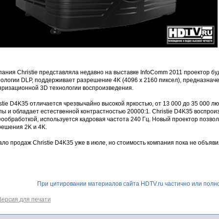
ания Christie представляла недавно на выставке InfoComm 2011 проектор бу
ологии DLP, поддерживает разрешение 4K (4096 x 2160 пиксел), предназначе
яризационной 3D технологии воспроизведения.
stie D4K35 отличается чрезвычайно высокой яркостью, от 13 000 до 35 000 л
ы и обладает естественной контрастностью 20000:1. Christie D4K35 воспрои
ообработкой, используется кадровая частота 240 Гц. Новый проектор позво
решения 2K и 4K.
ло продаж Christie D4K35 уже в июле, но стоимость компания пока не объяви
При цитировании материалов сайта HDTV.ru частично или полно
Версия для печати