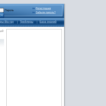
Регистрация
Пароль
Забыли пароль?
ОК
ры Blu-ray
Трейлеры
База знаний
ный