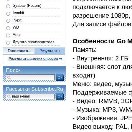
Syabas (Pocorn)
подключается к лю
Iconbit
разрешение 1080р, 
iNext
Для записи файлов
WD
Asus
Особенности Go M
Другого производителя
Память:
Голосовать
Результаты
- Внутренняя: 2 ГБ
Результаты других опросов
- Внешняя: слот для
Поиск
входит)
ОК
Меню: видео, музык
Рассылки Subscribe.Ru
Поддерживаемые ф
ОК
- Видео: RMVB, 3G
- Музыка: MP3, WM
- Изображение: JPE
Видео выход: PAL, N