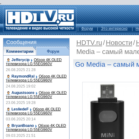
.
Форум
Это интересно
Н
HDTV.ru
/
Новости
/
Сообщения
Media – самый мал
Комментарии
Форум
Jefferycip
Обзор 4K OLED
Go Media – самый
телевизора LG 55EG960V
26.08.2025 21:28
RaymondRal
Обзор 4K OLED
телевизора LG 55EG960V
24.08.2025 19:02
Augustsoore
Обзор 4K OLED
телевизора LG 55EG960V
23.06.2025 19:28
LesliedeF
Обзор 4K OLED
телевизора LG 55EG960V
03.06.2025 20:14
BryanBoano
Обзор 4K OLED
телевизора LG 55EG960V
09.03.2025 21:51