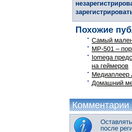
незарегистриров
зарегистрировать
Похожие пуб
Самый мален
MP-501 – по
Iomega предс
на геймеров
Медиаплеер A
Домашний ме
Комментарии
Оставлять
после рег