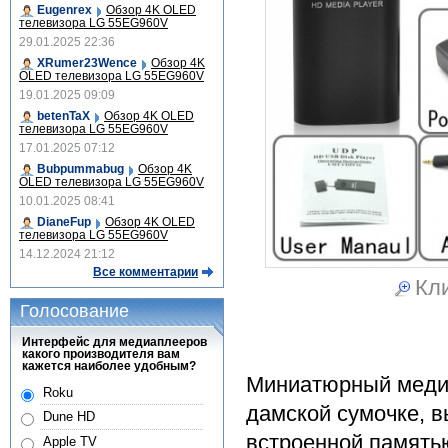
Eugenrex
Обзор 4K OLED
телевизора LG 55EG960V
29.01.2025 22:36
XRumer23Wence
Обзор 4K
OLED телевизора LG 55EG960V
19.01.2025 09:09
betenTaX
Обзор 4K OLED
телевизора LG 55EG960V
17.01.2025 07:12
Bubpummabug
Обзор 4K
OLED телевизора LG 55EG960V
10.01.2025 08:41
DianeFup
Обзор 4K OLED
телевизора LG 55EG960V
14.12.2024 21:12
Все комментарии
Кли
Голосование
Интерфейс для медиаплееров
какого производителя вам
кажется наиболее удобным?
Миниатюрный медиа
Roku
дамской сумочке, 
Dune HD
встроенной память
Apple TV