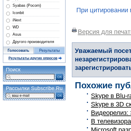
Syabas (Pocorn)
При цитировании 
Iconbit
iNext
WD
Версия для печат
Asus
Другого производителя
Уважаемый посет
Голосовать
Результаты
незарегистриров
Результаты других опросов
зарегистрировать
Поиск
ОК
Похожие пуб
Рассылки Subscribe.Ru
Skype в Blu-
ОК
Skype в 3D с
Видеорелиз: 
В телевизора
Microsoft ра