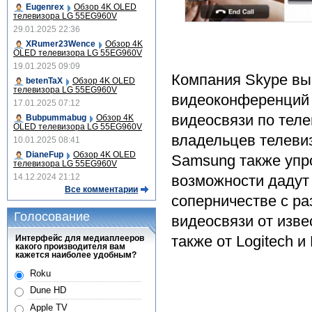
Eugenrex
Обзор 4K OLED
телевизора LG 55EG960V
29.01.2025 22:36
XRumer23Wence
Обзор 4K
OLED телевизора LG 55EG960V
19.01.2025 09:09
Компания Skype вы
betenTaX
Обзор 4K OLED
телевизора LG 55EG960V
видеоконференций 
17.01.2025 07:12
видеосвязи по тел
Bubpummabug
Обзор 4K
OLED телевизора LG 55EG960V
владельцев телевиз
10.01.2025 08:41
DianeFup
Обзор 4K OLED
Samsung также упр
телевизора LG 55EG960V
14.12.2024 21:12
возможности дадут
Все комментарии
соперничестве с р
Голосование
видеосвязи от изве
также от Logitech и 
Интерфейс для медиаплееров
какого производителя вам
кажется наиболее удобным?
Roku
Dune HD
Apple TV