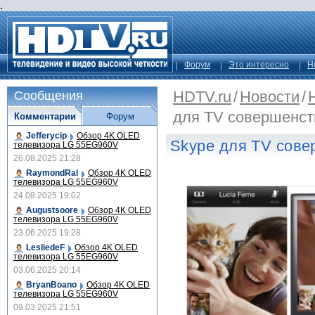
.
Форум
Это интересно
Н
HDTV.ru
/
Новости
/
Сообщения
для TV совершенст
Комментарии
Форум
Jefferycip
Обзор 4K OLED
Skype для TV сове
телевизора LG 55EG960V
26.08.2025 21:28
RaymondRal
Обзор 4K OLED
телевизора LG 55EG960V
24.08.2025 19:02
Augustsoore
Обзор 4K OLED
телевизора LG 55EG960V
23.06.2025 19:28
LesliedeF
Обзор 4K OLED
телевизора LG 55EG960V
03.06.2025 20:14
BryanBoano
Обзор 4K OLED
телевизора LG 55EG960V
09.03.2025 21:51