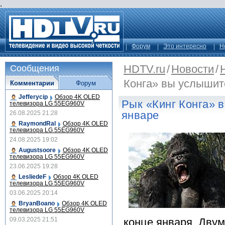
.
Форум
Это интересно
Н
HDTV.ru
/
Новости
/
Сообщения
Конга» вы услышите
Комментарии
Форум
Jefferycip
Обзор 4K OLED
Рык «Кинг Конга» в
телевизора LG 55EG960V
январе
26.08.2025 21:28
RaymondRal
Обзор 4K OLED
телевизора LG 55EG960V
24.08.2025 19:02
Augustsoore
Обзор 4K OLED
телевизора LG 55EG960V
23.06.2025 19:28
LesliedeF
Обзор 4K OLED
телевизора LG 55EG960V
03.06.2025 20:14
BryanBoano
Обзор 4K OLED
телевизора LG 55EG960V
09.03.2025 21:51
конце января. Двум