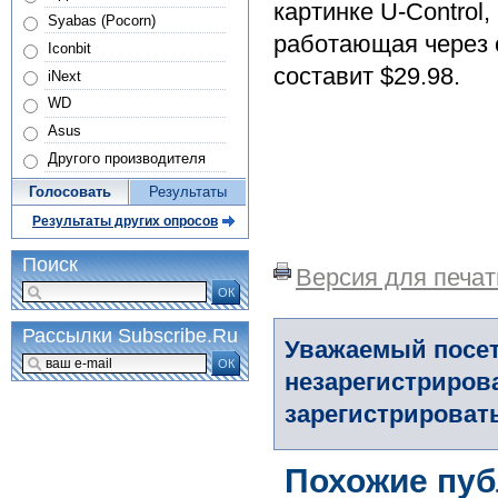
картинке U-Control
Syabas (Pocorn)
работающая через с
Iconbit
составит $29.98.
iNext
WD
Asus
Другого производителя
Голосовать
Результаты
Результаты других опросов
Поиск
Версия для печат
ОК
Рассылки Subscribe.Ru
Уважаемый посет
ОК
незарегистриров
зарегистрировать
Похожие пуб