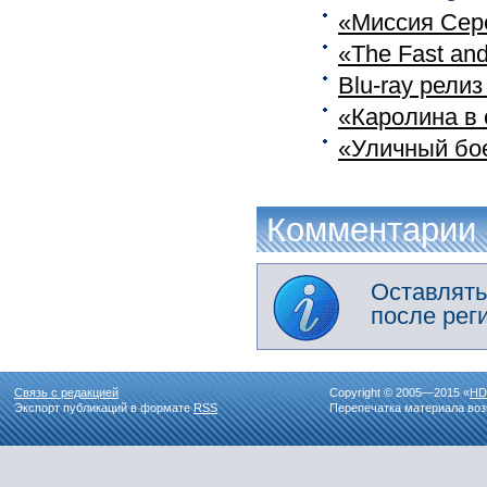
«Миссия Сере
«The Fast and
Blu-ray рели
«Каролина в 
«Уличный бое
Комментарии
Оставлять
после рег
Связь с редакцией
Copyright © 2005—2015 «
HD
Экспорт публикаций в формате
RSS
Перепечатка материала воз