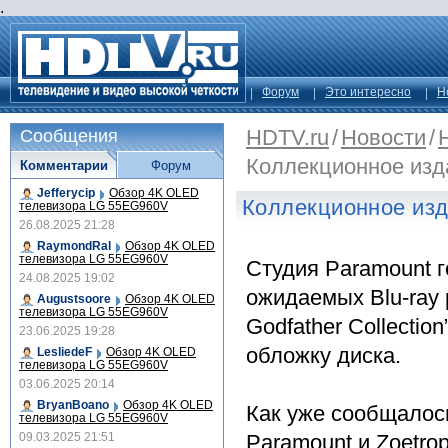
.
Форум
Это интересно
Н
HDTV.ru
/
Новости
/
Сообщения
Коллекционное изд
Комментарии
Форум
Jefferycip
Обзор 4K OLED
Коллекционное изд
телевизора LG 55EG960V
26.08.2025 21:28
RaymondRal
Обзор 4K OLED
телевизора LG 55EG960V
Студия Paramount г
24.08.2025 19:02
ожидаемых Blu-ray 
Augustsoore
Обзор 4K OLED
телевизора LG 55EG960V
Godfather Collectio
23.06.2025 19:28
обложку диска.
LesliedeF
Обзор 4K OLED
телевизора LG 55EG960V
03.06.2025 20:14
BryanBoano
Обзор 4K OLED
Как уже сообщалось
телевизора LG 55EG960V
09.03.2025 21:51
Paramount и Zoetro