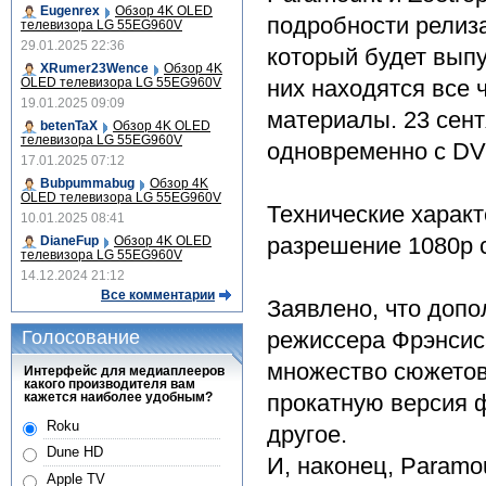
Eugenrex
Обзор 4K OLED
подробности релиза 
телевизора LG 55EG960V
29.01.2025 22:36
который будет выпущ
XRumer23Wence
Обзор 4K
OLED телевизора LG 55EG960V
них находятся все 
19.01.2025 09:09
материалы. 23 сент
betenTaX
Обзор 4K OLED
телевизора LG 55EG960V
одновременно с DV
17.01.2025 07:12
Bubpummabug
Обзор 4K
OLED телевизора LG 55EG960V
Технические харак
10.01.2025 08:41
разрешение 1080p со
DianeFup
Обзор 4K OLED
телевизора LG 55EG960V
14.12.2024 21:12
Все комментарии
Заявлено, что доп
Голосование
режиссера Фрэнсис
множество сюжетов
Интерфейс для медиаплееров
какого производителя вам
кажется наиболее удобным?
прокатную версия ф
Roku
другое.
Dune HD
И, наконец, Paramo
Apple TV