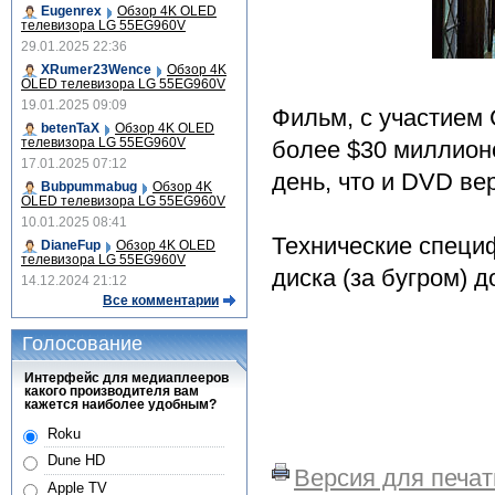
Eugenrex
Обзор 4K OLED
телевизора LG 55EG960V
29.01.2025 22:36
XRumer23Wence
Обзор 4K
OLED телевизора LG 55EG960V
19.01.2025 09:09
Фильм, с участием
betenTaX
Обзор 4K OLED
телевизора LG 55EG960V
более $30 миллионо
17.01.2025 07:12
день, что и DVD ве
Bubpummabug
Обзор 4K
OLED телевизора LG 55EG960V
10.01.2025 08:41
Технические специф
DianeFup
Обзор 4K OLED
телевизора LG 55EG960V
диска (за бугром) д
14.12.2024 21:12
Все комментарии
Голосование
Интерфейс для медиаплееров
какого производителя вам
кажется наиболее удобным?
Roku
Dune HD
Версия для печат
Apple TV