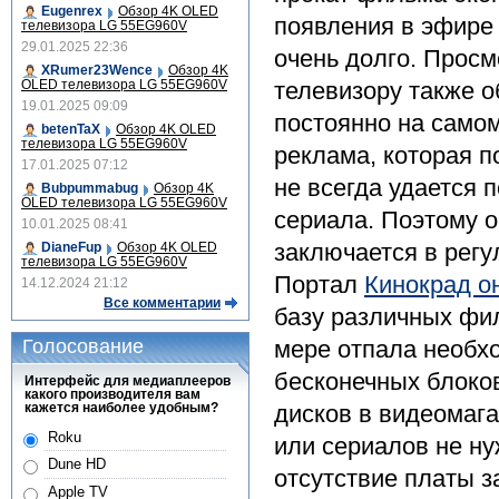
Eugenrex
Обзор 4K OLED
появления в эфире 
телевизора LG 55EG960V
29.01.2025 22:36
очень долго. Прос
XRumer23Wence
Обзор 4K
OLED телевизора LG 55EG960V
телевизору также о
19.01.2025 09:09
постоянно на само
betenTaX
Обзор 4K OLED
телевизора LG 55EG960V
реклама, которая п
17.01.2025 07:12
не всегда удается
Bubpummabug
Обзор 4K
OLED телевизора LG 55EG960V
сериала. Поэтому 
10.01.2025 08:41
заключается в регу
DianeFup
Обзор 4K OLED
телевизора LG 55EG960V
Портал
Кинокрад о
14.12.2024 21:12
Все комментарии
базу различных фил
Голосование
мере отпала необх
бесконечных блоко
Интерфейс для медиаплееров
какого производителя вам
кажется наиболее удобным?
дисков в видеомаг
Roku
или сериалов не ну
Dune HD
отсутствие платы з
Apple TV