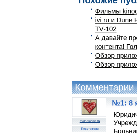
Похожие пуб
Фильмы kino
ivi.ru и Dun
TV-102
А давайте п
контента! Гол
Обзор прило
Обзор прило
Комментарии
№1: 8 
Юридич
Учрежд
molodkinmaith
Посетители
Больни