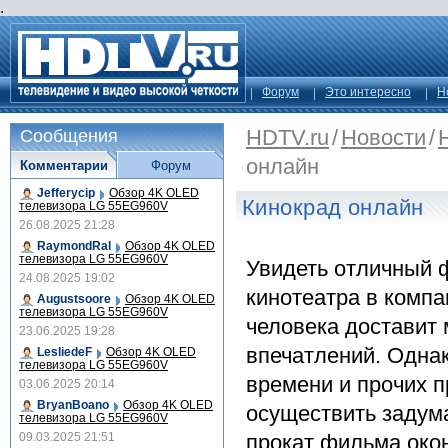
.
Форум
Это интересно
Н
HDTV.ru
/
Новости
/
Сообщения
онлайн
Комментарии
Форум
Jefferycip
Обзор 4K OLED
Кинокрад онлайн
телевизора LG 55EG960V
26.08.2025 21:28
RaymondRal
Обзор 4K OLED
телевизора LG 55EG960V
Увидеть отличный 
24.08.2025 19:02
кинотеатра в комп
Augustsoore
Обзор 4K OLED
телевизора LG 55EG960V
человека доставит
23.06.2025 19:28
впечатлений. Одна
LesliedeF
Обзор 4K OLED
телевизора LG 55EG960V
времени и прочих п
03.06.2025 20:14
BryanBoano
Обзор 4K OLED
осуществить задума
телевизора LG 55EG960V
09.03.2025 21:51
прокат фильма окон