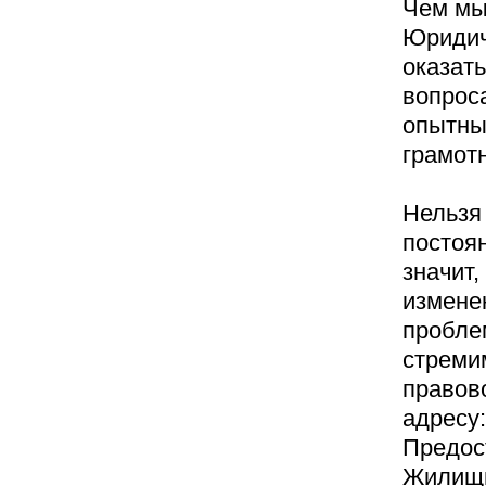
Чем мы 
Юридич
оказат
вопроса
опытны
грамот
Нельзя 
постоя
значит
измене
пробле
стреми
правов
адресу:
Предос
Жилищн