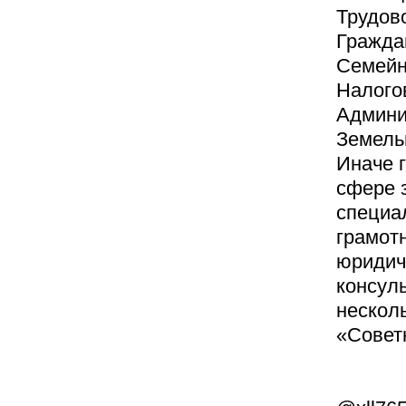
Трудово
Гражда
Семейн
Налого
Админи
Земель
Иначе г
сфере з
специа
грамот
юридич
консуль
нескол
«Советн