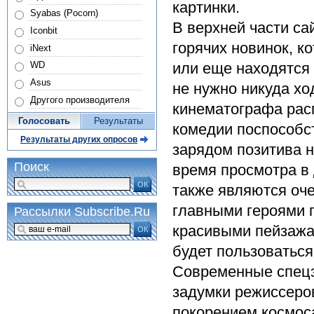
картинки.
Syabas (Pocorn)
В верхней части с
Iconbit
горячих новинок, 
iNext
или еще находятся
WD
Asus
не нужно никуда хо
Другого производителя
кинематографа рас
Голосовать
Результаты
комедии поспособс
Результаты других опросов
зарядом позитива 
Поиск
время просмотра в
ОК
также являются оче
главными героями 
Рассылки Subscribe.Ru
красивыми пейзажа
ОК
будет пользоваться
Современные спец
задумки режиссеро
покорением космоса