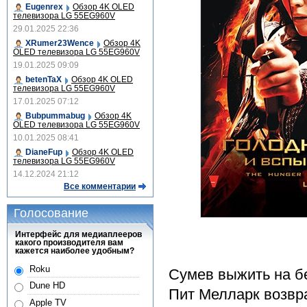
Eugenrex
Обзор 4K OLED
телевизора LG 55EG960V
29.01.2025 22:36
XRumer23Wence
Обзор 4K
OLED телевизора LG 55EG960V
19.01.2025 09:09
betenTaX
Обзор 4K OLED
телевизора LG 55EG960V
17.01.2025 07:12
Bubpummabug
Обзор 4K
OLED телевизора LG 55EG960V
10.01.2025 08:41
DianeFup
Обзор 4K OLED
телевизора LG 55EG960V
14.12.2024 21:12
Все комментарии
Голосование
Интерфейс для медиаплееров
какого производителя вам
кажется наиболее удобным?
Roku
Сумев выжить на б
Dune HD
Пит Мелларк возвр
Apple TV