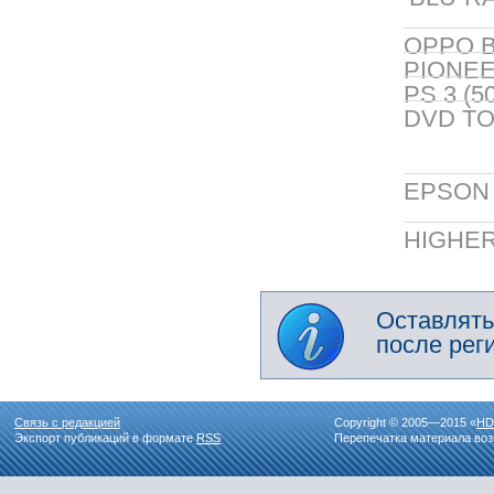
OPPO B
PIONEER
PS 3 (5
DVD TO
EPSON 5
HIGHER
Оставлять
после рег
Связь с редакцией
Copyright © 2005—2015 «
HD
Экспорт публикаций в формате
RSS
Перепечатка материала воз