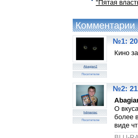
"Пятая власт
Комментарии
№1: 20
Кино за
Abagian2
Посетители
№2: 21
Abagia
О вкуса
hdmaniac
более 
Посетители
виде чт
BLU-RA