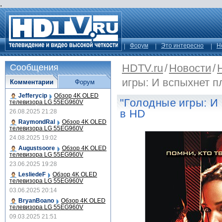
.
Форум
Это интересно
Н
HDTV.ru
/
Новости
/
Сообщения
игры: И вспыхнет п
Комментарии
Форум
Jefferycip
Обзор 4K OLED
"Голодные игры: И
телевизора LG 55EG960V
в HD
26.08.2025 21:28
RaymondRal
Обзор 4K OLED
телевизора LG 55EG960V
24.08.2025 19:02
Augustsoore
Обзор 4K OLED
телевизора LG 55EG960V
23.06.2025 19:28
LesliedeF
Обзор 4K OLED
телевизора LG 55EG960V
03.06.2025 20:14
BryanBoano
Обзор 4K OLED
телевизора LG 55EG960V
09.03.2025 21:51