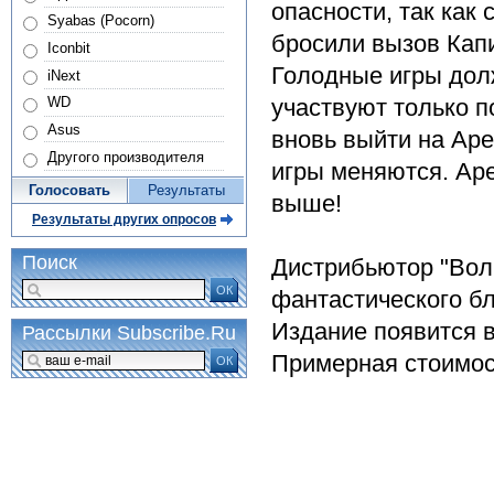
опасности, так как
Syabas (Pocorn)
бросили вызов Кап
Iconbit
Голодные игры долж
iNext
участвуют только 
WD
Asus
вновь выйти на Аре
Другого производителя
игры меняются. Ар
Голосовать
Результаты
выше!
Результаты других опросов
Поиск
Дистрибьютор "Вол
ОК
фантастического бл
Издание появится в
Рассылки Subscribe.Ru
Примерная стоимост
ОК