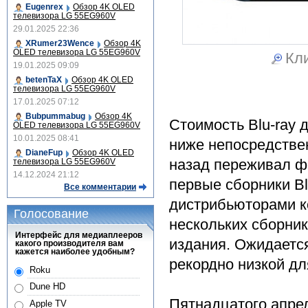
Eugenrex
Обзор 4K OLED
телевизора LG 55EG960V
29.01.2025 22:36
XRumer23Wence
Обзор 4K
OLED телевизора LG 55EG960V
Кли
19.01.2025 09:09
betenTaX
Обзор 4K OLED
телевизора LG 55EG960V
17.01.2025 07:12
Bubpummabug
Обзор 4K
Стоимость Blu-ray 
OLED телевизора LG 55EG960V
10.01.2025 08:41
ниже непосредствен
DianeFup
Обзор 4K OLED
назад переживал ф
телевизора LG 55EG960V
14.12.2024 21:12
первые сборники Bl
Все комментарии
дистрибьюторами к
Голосование
нескольких сборник
Интерфейс для медиаплееров
издания. Ожидается
какого производителя вам
кажется наиболее удобным?
рекордно низкой дл
Roku
Dune HD
Пятнадцатого апре
Apple TV