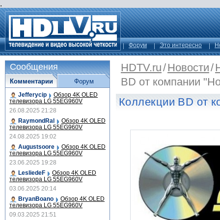
.
Форум
Это интересно
Н
HDTV.ru
/
Новости
/
Сообщения
BD от компании "Н
Комментарии
Форум
Jefferycip
Обзор 4K OLED
Коллекции BD от к
телевизора LG 55EG960V
26.08.2025 21:28
RaymondRal
Обзор 4K OLED
телевизора LG 55EG960V
24.08.2025 19:02
Augustsoore
Обзор 4K OLED
телевизора LG 55EG960V
23.06.2025 19:28
LesliedeF
Обзор 4K OLED
телевизора LG 55EG960V
03.06.2025 20:14
BryanBoano
Обзор 4K OLED
телевизора LG 55EG960V
09.03.2025 21:51