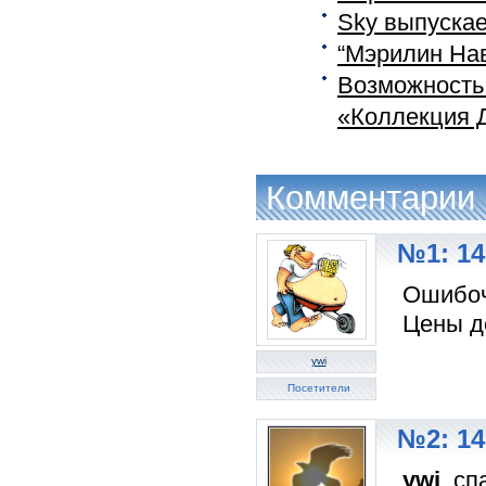
Sky выпуска
“Мэрилин Нав
Возможность 
«Коллекция Д
Комментарии
№1: 14
Ошибоч
Цены д
ywi
Посетители
№2: 14
ywi
, сп