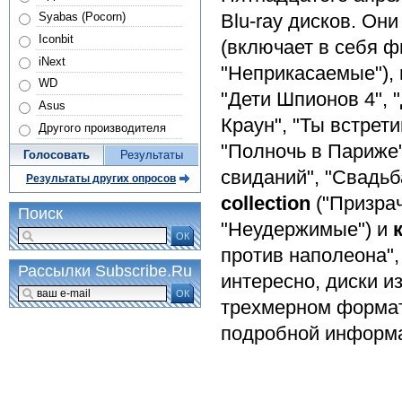
Blu-ray дисков. Он
Syabas (Pocorn)
Iconbit
(включает в себя ф
iNext
"Неприкасаемые"),
WD
"Дети Шпионов 4", "
Asus
Краун", "Ты встрет
Другого производителя
"Полночь в Париже
Голосовать
Результаты
свиданий", "Свадьб
Результаты других опросов
collection
("Призрач
Поиск
"Неудержимые") и
ОК
против наполеона",
Рассылки Subscribe.Ru
интересно, диски и
ОК
трехмерном формат
подробной информа