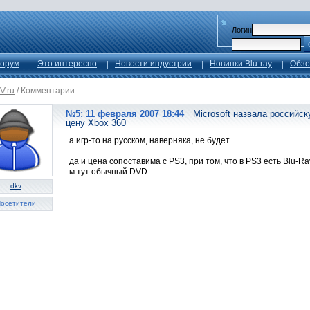
Логин
орум
Это интересно
Новости индустрии
Новинки Blu-ray
Обзо
V.ru
/
Комментарии
№5: 11 февраля 2007 18:44
Microsoft назвала российс
цену Xbox 360
а игр-то на русском, наверняка, не будет...
да и цена сопоставима с PS3, при том, что в PS3 есть Blu-Ra
м тут обычный DVD...
dkv
осетители