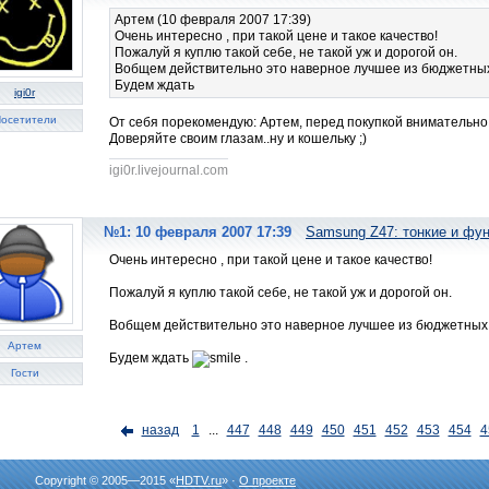
Артем (10 февраля 2007 17:39)
Очень интересно , при такой цене и такое качество!
Пожалуй я куплю такой себе, не такой уж и дорогой он.
Вобщем действительно это наверное лучшее из бюджетны
Будем ждать
igi0r
осетители
От себя порекомендую: Артем, перед покупкой внимательно 
Доверяйте своим глазам..ну и кошельку ;)
igi0r.livejournal.com
№1: 10 февраля 2007 17:39
Samsung Z47: тонкие и фу
Очень интересно , при такой цене и такое качество!
Пожалуй я куплю такой себе, не такой уж и дорогой он.
Вобщем действительно это наверное лучшее из бюджетных
Артем
Будем ждать
.
Гости
назад
1
...
447
448
449
450
451
452
453
454
4
Copyright © 2005—2015 «
HDTV.ru
» ·
О проекте