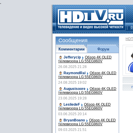
.
Ф
HDT
Сообщения
Комментарии
Форум
Jefferycip
Обзор 4K OLED
телевизора LG 55EG960V
26.08.2025 21:28
RaymondRal
Обзор 4K OLED
телевизора LG 55EG960V
24.08.2025 19:02
П
Augustsoore
Обзор 4K OLED
телевизора LG 55EG960V
23.06.2025 19:28
LesliedeF
Обзор 4K OLED
телевизора LG 55EG960V
03.06.2025 20:14
BryanBoano
Обзор 4K OLED
телевизора LG 55EG960V
09.03.2025 21:51