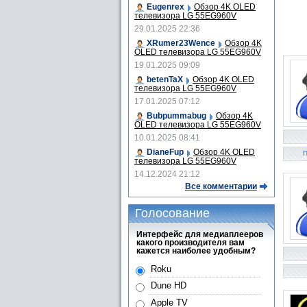
Eugenrex
Обзор 4K OLED
телевизора LG 55EG960V
29.01.2025 22:36
XRumer23Wence
Обзор 4K
OLED телевизора LG 55EG960V
19.01.2025 09:09
betenTaX
Обзор 4K OLED
телевизора LG 55EG960V
17.01.2025 07:12
Bubpummabug
Обзор 4K
OLED телевизора LG 55EG960V
10.01.2025 08:41
DianeFup
Обзор 4K OLED
П
телевизора LG 55EG960V
14.12.2024 21:12
Все комментарии
Голосование
Интерфейс для медиаплееров
какого производителя вам
кажется наиболее удобным?
Roku
Dune HD
Apple TV