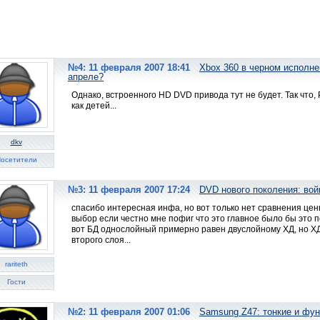
№4: 11 февраля 2007 18:41
Xbox 360 в черном исполне
апреле?
Однако, встроенного HD DVD привода тут не будет. Так что, 
как детей...
dkv
осетители
№3: 11 февраля 2007 17:24
DVD нового поколения: во
спасибо интересная инфа, но вот только нет сравнения цен
выбор если честно мне пофиг что это главное было бы это
вот БД однослойный примерно равен двуслойному ХД, но ХД
второго слоя...
rariteth
Гости
№2: 11 февраля 2007 01:06
Samsung Z47: тонкие и фу