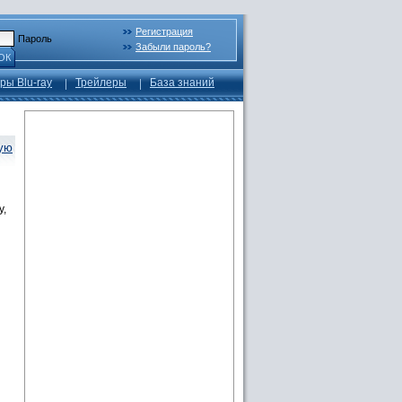
Регистрация
Пароль
Забыли пароль?
ОК
ры Blu-ray
Трейлеры
База знаний
кую
y,