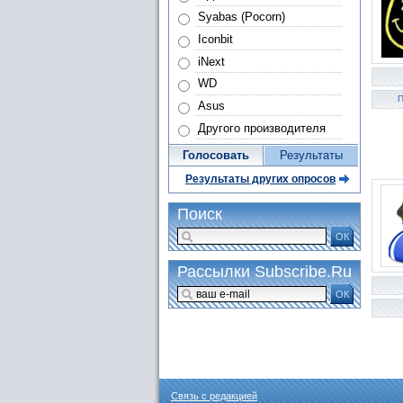
Syabas (Pocorn)
Iconbit
iNext
WD
П
Asus
Другого производителя
Голосовать
Результаты
Результаты других опросов
Поиск
ОК
Рассылки Subscribe.Ru
ОК
Связь с редакцией