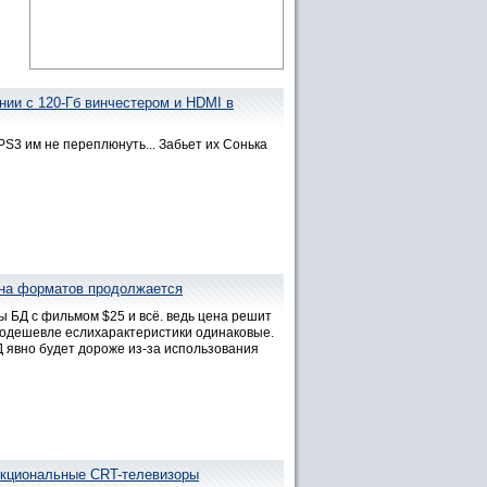
нии с 120-Гб винчестером и HDMI в
PS3 им не переплюнуть... Забьет их Сонька
йна форматов продолжается
ы БД с фильмом $25 и всё. ведь цена решит
 подешевле еслихарактеристики одинаковые.
 явно будет дороже из-за использования
нкциональные CRT-телевизоры