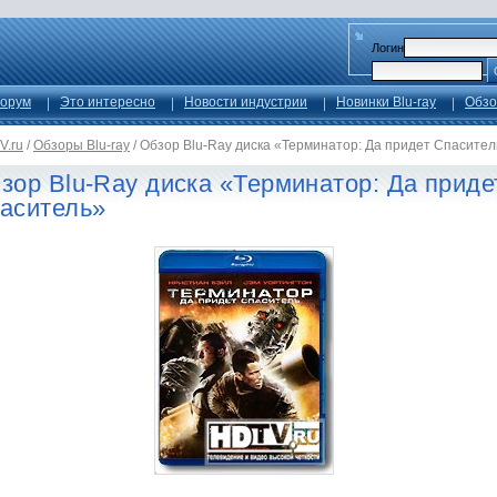
Логин
орум
Это интересно
Новости индустрии
Новинки Blu-ray
Обзо
V.ru
/
Обзоры Blu-ray
/
Обзор Blu-Ray диска «Терминатор: Да придет Спасител
зор Blu-Ray диска «Терминатор: Да приде
аситель»