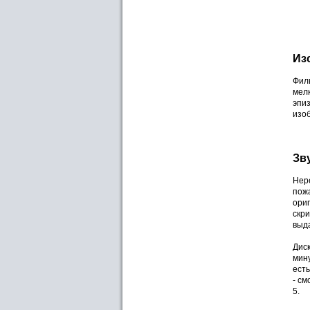
Из
Филь
мелк
эпи
изоб
Зв
Нер
пожа
ориг
скри
выд
Диск
мину
есть
- см
5.