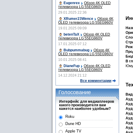
Eugenrex
Обзор 4K OLED
телевизора LG 55EG960V
29.01.2025 22:36
Ин
XRumer23Wence
Обзор 4K
OLED телевизора LG 55EG960V
Наз
19.01.2025 09:09
Ори
betenTaX
Обзор 4K OLED
Сло
телевизора LG 55EG960V
Стра
17.01.2025 07:12
Реж
Bubpummabug
Обзор 4K
Про
OLED телевизора LG 55EG960V
Бюд
10.01.2025 08:41
В г
DianeFup
Обзор 4K OLED
Юму»
телевизора LG 55EG960V
14.12.2024 21:12
Все комментарии
Те
Голосование
Вид
Ауд
Интерфейс для медиаплееров
Ауд
какого производителя вам
кажется наиболее удобным?
Ауд
Ауд
Roku
Ауд
Ауд
Dune HD
Ауд
Apple TV
Ауд