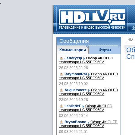
.
Ф
HDT
Сообщения
Об
Комментарии
Форум
Сп
Jefferycip
Обзор 4K OLED
телевизора LG 55EG960V
26.08.2025 21:28
RaymondRal
Обзор 4K OLED
телевизора LG 55EG960V
24.08.2025 19:02
Augustsoore
Обзор 4K OLED
телевизора LG 55EG960V
23.06.2025 19:28
LesliedeF
Обзор 4K OLED
телевизора LG 55EG960V
03.06.2025 20:14
BryanBoano
Обзор 4K OLED
телевизора LG 55EG960V
09.03.2025 21:51