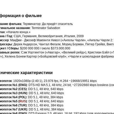
формация о фильме
вание фильма
: Терминатор: Да придёт спаситель
гинальное название
: Terminator Salvation
ган
: «Начало конца.»
на / Год
: США, Германия, Великобритания, Италия, 2009
иссер
: МакДжи - Джозеф Макгинти Никол («Ангелы Чарли», «Ангелы Чарли 2: 
дюсеры
: Дерек Андерсон, Чантал Фегали, Мориц Борман, Питер Грейвз, Викт
жет / Сборы
: $200 000 000 / около $373.000.000
лавных ролях
: Сэм Уортингтон («Аватар», «Великий рейд»), Кристиан Бэйл 
), Хелена Бонем Картер («Бойцовский клуб», «Чарли и шоколадная фабрика»)
хнические характеристики
еопоток
: 1920x1080p (2.40:1), 23.976 fps, H.264 ~19668/19951 kbps
иопоток №1 (ENG)
: DTS-HD MA 5.1, 48 kHz, 24 bit, ~2720/2660 kbps lossless (cor
иопоток №2 (CES)
: DD 5.1, 48 kHz, 640 kbps
иопоток №3 (HUN)
: DD 5.1, 48 kHz, 640 kbps
иопоток №4 (POL)
: DD 5.1, 48 kHz, 384 kbps
иопоток №5 (
RUS
)
: DD 5.1, 48 kHz, 640 kbps
иопоток №6 (TUR)
: DD 5.1, 48 kHz, 384 kbps
иопоток №7 (UKR)
: DD 5.1, 48 kHz, 384 kbps
иопоток №8 (ENG)
: DTS Express 2.0, 48 kHz, 16 bit, 192 kbps (для дополните