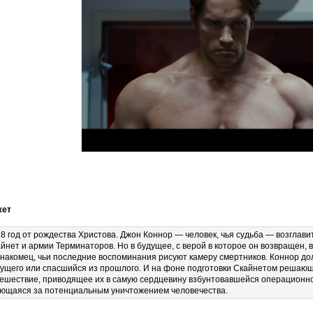
ет
8 год от рождества Христова. Джон Коннор — человек, чья судьба — возглав
йнет и армии Терминаторов. Но в будущее, с верой в которое он возвращен,
накомец, чьи последние воспоминания рисуют камеру смертников. Коннор до
ущего или спасшийся из прошлого. И на фоне подготовки Скайнетом решающе
ешествие, приводящее их в самую сердцевину взбунтовавшейся операционной
ющаяся за потенциальным уничтожением человечества.