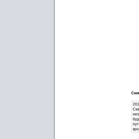
Сюж
201
Ска
нез
буд
пут
кро