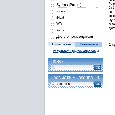
Раз
Syabas (Pocorn)
Суб
Iconbit
венг
текс
iNext
Суб
WD
эсто
Дис
Asus
Другого производителя
Ск
Голосовать
Результаты
Результаты других опросов
Поиск
ОК
Рассылки Subscribe.Ru
ОК