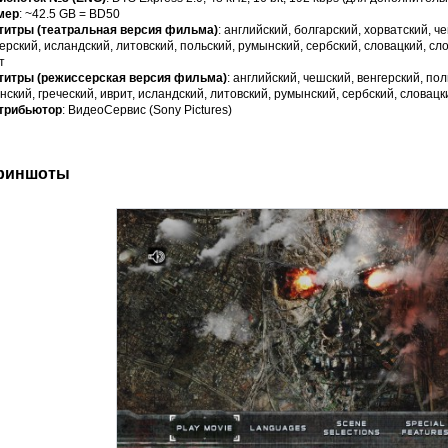
мер
: ~42.5 GB = BD50
титры (театральная версия фильма)
: английский, болгарский, хорватский, че
ерский, исландский, литовский, польский, румынский, сербский, словацкий, сл
т
титры (режиссерская версия фильма)
: английский, чешский, венгерский, пол
нский, греческий, иврит, исландский, литовский, румынский, сербский, словацк
трибьютор
: ВидеоСервис (Sony Pictures)
риншоты