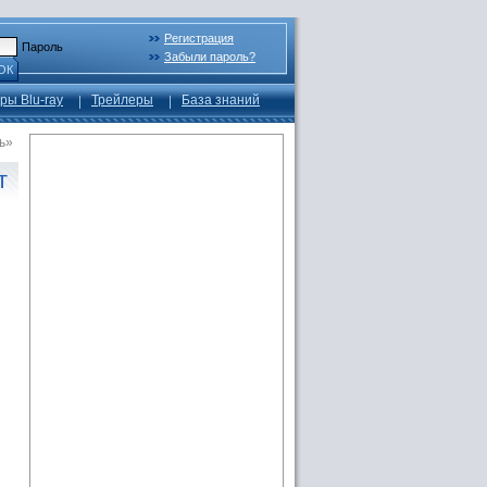
Регистрация
Пароль
Забыли пароль?
ОК
ры Blu-ray
Трейлеры
База знаний
ь»
т