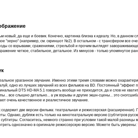
ображение
м новый, да еще и боевик. Конечно, картинка близка к идеалу. Но, в данном слу
ое "зерно" (например, см. скриншот №2). В остальном - с трансфером все оче
зоды со взрывами, сражениями, стрельбой и прочим выглядят завораживающ
ражение четкое, стабильное, детальное. Из минусов - только упомянутое ранее
ук
еальное ураганное звучание. Именно этими тремя словами можно охарактериз
луй, одно из лучших звучаний из всех фильмов на BD. Постоянный "эффект пр
инальный DTS HD-MA 5.1 говорить вообще не приходится, да и слов не хватит,
пы... все слышно детально... а уж взрывы и другие экшн-сцены... это сногсши
ают очень качественное и реалистичное звучание.
 содержит две версии фильма: театральная и режиссерская (расширенная). П
ты. Однако, дубляж есть только на кинотеатральную версию (субтитров русски
 субтитры. Согласитесь, немного странно при условии такой малой разницы 
отреть однозначно в оригинале режиссерскую версию. Можете быть уверены: т