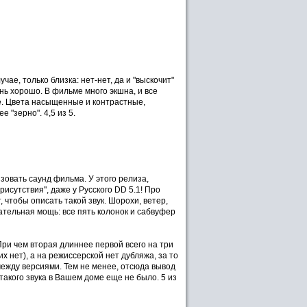
чае, только близка: нет-нет, да и "выскочит"
нь хорошо. В фильме много экшна, и все
е. Цвета насыщенные и контрастные,
 "зерно". 4,5 из 5.
овать саунд фильма. У этого релиза,
исутствия", даже у Русского DD 5.1! Про
 чтобы описать такой звук. Шорохи, ветер,
бательная мощь: все пять колонок и сабвуфер
ри чем вторая длиннее первой всего на три
х нет), а на режиссерской нет дубляжа, за то
между версиями. Тем не менее, отсюда вывод
акого звука в Вашем доме еще не было. 5 из