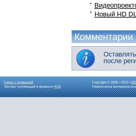
Видеопроекто
Новый HD DL
Комментарии
Оставлять
после рег
Связь с редакцией
Copyright © 2005—2015 «
HD
Экспорт публикаций в формате
RSS
Перепечатка материала воз