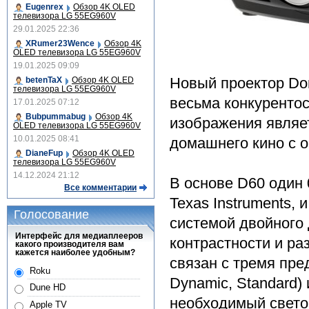
Eugenrex
Обзор 4K OLED
телевизора LG 55EG960V
29.01.2025 22:36
XRumer23Wence
Обзор 4K
OLED телевизора LG 55EG960V
19.01.2025 09:09
Новый проектор Do
betenTaX
Обзор 4K OLED
телевизора LG 55EG960V
весьма конкурентос
17.01.2025 07:12
Bubpummabug
Обзор 4K
изображения являе
OLED телевизора LG 55EG960V
10.01.2025 08:41
домашнего кино с 
DianeFup
Обзор 4K OLED
телевизора LG 55EG960V
14.12.2024 21:12
В основе D60 один
Все комментарии
Texas Instruments,
Голосование
системой двойного
Интерфейс для медиаплееров
контрастности и ра
какого производителя вам
кажется наиболее удобным?
связан с тремя пр
Roku
Dynamic, Standard)
Dune HD
необходимый свето
Apple TV