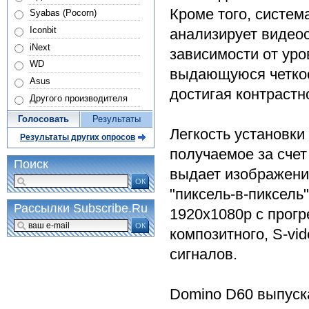
Кроме того, систем
Syabas (Pocorn)
Iconbit
анализирует видеос
iNext
зависимости от уро
WD
выдающуюся четкос
Asus
достигая контрастно
Другого производителя
Голосовать
Результаты
Легкость установки
Результаты других опросов
получаемое за счет
Поиск
выдает изображени
ОК
"пиксель-в-пиксель
Рассылки Subscribe.Ru
1920x1080p с прогр
ОК
композитного, S-v
сигналов.
Domino D60 выпуска