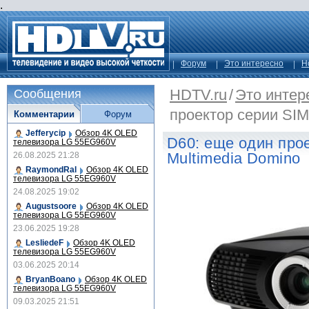
.
Форум
Это интересно
Н
HDTV.ru
/
Это интер
Сообщения
проектор серии SIM
Комментарии
Форум
Jefferycip
Обзор 4K OLED
D60: еще один про
телевизора LG 55EG960V
Multimedia Domino
26.08.2025 21:28
RaymondRal
Обзор 4K OLED
телевизора LG 55EG960V
24.08.2025 19:02
Augustsoore
Обзор 4K OLED
телевизора LG 55EG960V
23.06.2025 19:28
LesliedeF
Обзор 4K OLED
телевизора LG 55EG960V
03.06.2025 20:14
BryanBoano
Обзор 4K OLED
телевизора LG 55EG960V
09.03.2025 21:51