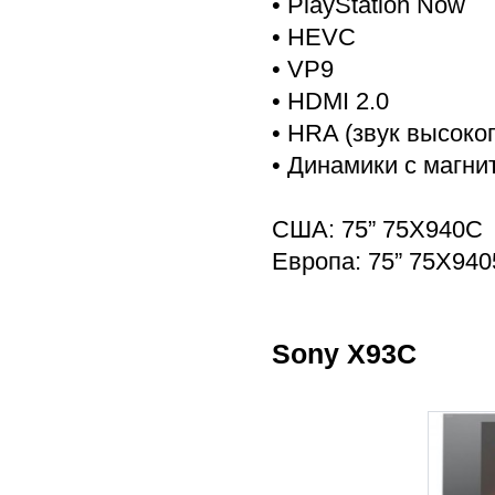
• PlayStation Now
• HEVC
• VP9
• HDMI 2.0
• HRA (звук высоко
• Динамики с магни
США: 75” 75X940C
Европа: 75” 75X94
Sony X93C