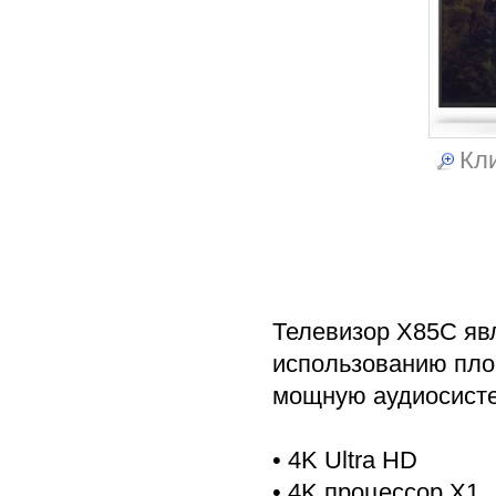
Кли
Телевизор X85C яв
использованию плос
мощную аудиосисте
• 4K Ultra HD
• 4K процессор X1