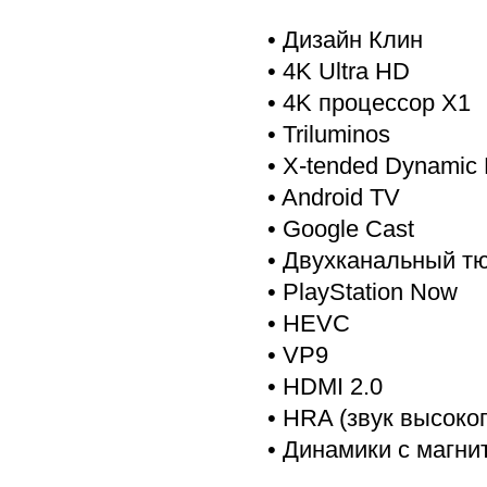
• Дизайн Клин
• 4K Ultra HD
• 4K процессор X1
• Triluminos
• X-tended Dynamic
• Android TV
• Google Cast
• Двухканальный тю
• PlayStation Now
• HEVC
• VP9
• HDMI 2.0
• HRA (звук высоко
• Динамики с магни