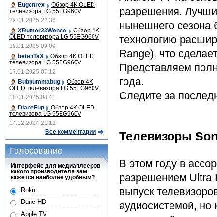
Eugenrex
Обзор 4K OLED
разрешения. Лучши
телевизора LG 55EG960V
29.01.2025 22:36
нынешнего сезона 
XRumer23Wence
Обзор 4K
OLED телевизора LG 55EG960V
технологию расшире
19.01.2025 09:09
Range), что сделае
betenTaX
Обзор 4K OLED
телевизора LG 55EG960V
Представляем полн
17.01.2025 07:12
года.
Bubpummabug
Обзор 4K
OLED телевизора LG 55EG960V
Следите за последн
10.01.2025 08:41
DianeFup
Обзор 4K OLED
телевизора LG 55EG960V
14.12.2024 21:12
Все комментарии
Телевизоры Son
Голосование
В этом году в ассо
Интерфейс для медиаплееров
какого производителя вам
разрешением Ultra 
кажется наиболее удобным?
выпуск телевизоро
Roku
Dune HD
аудиосистемой, но
Apple TV