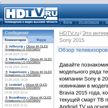
.
Форум
Это интересно
Н
HDTV.ru
/
Это интер
Сообщения
Sony 2015
Комментарии
Форум
Jefferycip
Обзор 4K OLED
Обзор телевизоров
телевизора LG 55EG960V
26.08.2025 21:28
RaymondRal
Обзор 4K OLED
телевизора LG 55EG960V
Давайте познакоми
24.08.2025 19:02
модельного ряда т
Augustsoore
Обзор 4K OLED
телевизора LG 55EG960V
компании Sony в 20
23.06.2025 19:28
новинками в модел
LesliedeF
Обзор 4K OLED
телевизора LG 55EG960V
Bravia 2015 года, 
03.06.2025 20:14
BryanBoano
Обзор 4K OLED
текущей смарт ТВ 
телевизора LG 55EG960V
09.03.2025 21:51
Android TV на осно