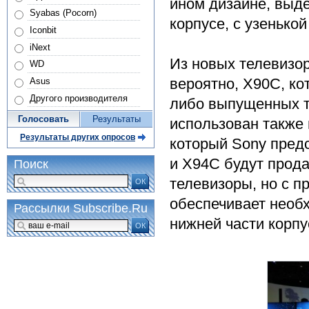
ином дизайне, выд
Syabas (Pocorn)
корпусе, с узенько
Iconbit
iNext
Из новых телевизо
WD
вероятно, X90C, ко
Asus
Другого производителя
либо выпущенных т
Голосовать
Результаты
использован также 
Результаты других опросов
который Sony пред
и X94C будут прода
Поиск
телевизоры, но с 
ОК
обеспечивает необ
Рассылки Subscribe.Ru
нижней части корпу
ОК