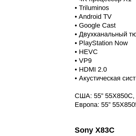
• Triluminos
• Android TV
• Google Cast
• Двухканальный тю
• PlayStation Now
• HEVC
• VP9
• HDMI 2.0
• Акустическая сист
США: 55” 55X850C,
Европа: 55” 55X850
Sony X83C