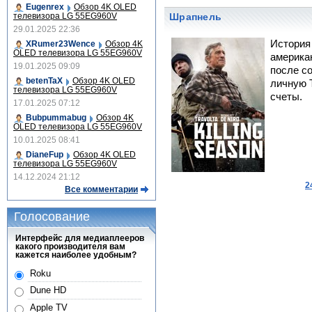
Eugenrex
Обзор 4K OLED
телевизора LG 55EG960V
Шрапнель
29.01.2025 22:36
История
XRumer23Wence
Обзор 4K
OLED телевизора LG 55EG960V
американ
19.01.2025 09:09
после с
betenTaX
Обзор 4K OLED
личную 
телевизора LG 55EG960V
счеты.
17.01.2025 07:12
Bubpummabug
Обзор 4K
OLED телевизора LG 55EG960V
10.01.2025 08:41
DianeFup
Обзор 4K OLED
телевизора LG 55EG960V
14.12.2024 21:12
2
Все комментарии
Голосование
Интерфейс для медиаплееров
какого производителя вам
кажется наиболее удобным?
Roku
Dune HD
Apple TV