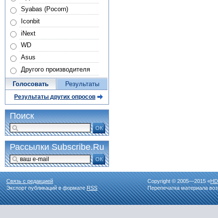
Syabas (Pocorn)
Iconbit
iNext
WD
Asus
Другого производителя
Голосовать
Результаты
Результаты других опросов
Поиск
ОК
Рассылки Subscribe.Ru
ОК
Связь с редакцией
Copyright © 2005—2015 «
HD
Экспорт публикаций в формате
RSS
Перепечатка материала воз