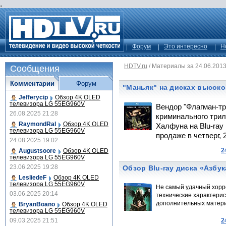
.
Форум
Это интересно
Н
HDTV.ru
/
Материалы за 24.06.201
Сообщения
Комментарии
Форум
"Маньяк" на дисках высоко
Jefferycip
Обзор 4K OLED
телевизора LG 55EG960V
Вендор "Флагман-тр
26.08.2025 21:28
криминального трил
RaymondRal
Обзор 4K OLED
Халфуна на Blu-ray
телевизора LG 55EG960V
продаже в четверг, 2
24.08.2025 19:02
2
Augustsoore
Обзор 4K OLED
телевизора LG 55EG960V
23.06.2025 19:28
Обзор Blu-ray диска «Азбу
LesliedeF
Обзор 4K OLED
телевизора LG 55EG960V
Не самый удачный хорр
03.06.2025 20:14
технические характерис
дополнительных материа
BryanBoano
Обзор 4K OLED
телевизора LG 55EG960V
09.03.2025 21:51
2