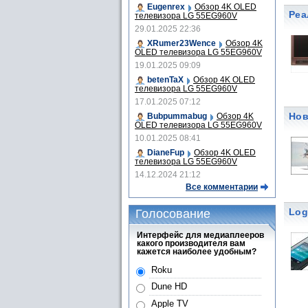
Eugenrex
Обзор 4K OLED
Реа
телевизора LG 55EG960V
29.01.2025 22:36
XRumer23Wence
Обзор 4K
OLED телевизора LG 55EG960V
19.01.2025 09:09
betenTaX
Обзор 4K OLED
телевизора LG 55EG960V
17.01.2025 07:12
Нов
Bubpummabug
Обзор 4K
OLED телевизора LG 55EG960V
10.01.2025 08:41
DianeFup
Обзор 4K OLED
телевизора LG 55EG960V
14.12.2024 21:12
Все комментарии
Log
Голосование
Интерфейс для медиаплееров
какого производителя вам
кажется наиболее удобным?
Roku
Dune HD
Apple TV