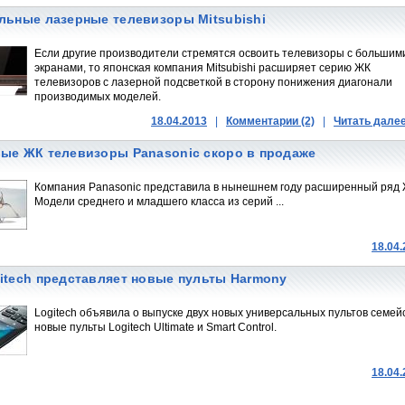
льные лазерные телевизоры Mitsubishi
Если другие производители стремятся освоить телевизоры с большим
экранами, то японская компания Mitsubishi расширяет серию ЖК
телевизоров с лазерной подсветкой в сторону понижения диагонали
производимых моделей.
18.04.2013
|
Комментарии (2)
|
Читать дале
ые ЖК телевизоры Panasonic скоро в продаже
Компания Panasonic представила в нынешнем году расширенный ряд Ж
Модели среднего и младшего класса из серий ...
18.04
itech представляет новые пульты Harmony
Logitech объявила о выпуске двух новых универсальных пультов семе
новые пульты Logitech Ultimate и Smart Control.
18.04