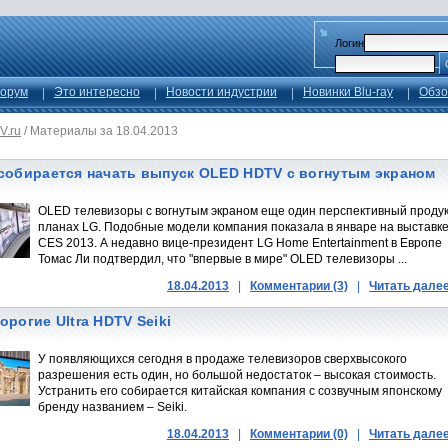
Логин
орум
Это интересно
Новости индустрии
Новинки Blu-ray
Обзо
V.ru
/
Материалы за 18.04.2013
собирается начать выпуск OLED HDTV с вогнутым экраном
OLED телевизоры c вогнутым экраном еще один перспективный продук
планах LG. Подобные модели компания показала в январе на выставк
CES 2013. А недавно вице-президент LG Home Entertainment в Европе
Томас Ли подтвердил, что "впервые в мире" OLED телевизоры ...
18.04.2013
|
Комментарии (3)
|
Читать дале
орогие Ultra HDTV Seiki
У появляющихся сегодня в продаже телевизоров сверхвысокого
разрешения есть один, но большой недостаток – высокая стоимость.
Устранить его собирается китайская компания с созвучным японскому
бренду названием – Seiki.
18.04.2013
|
Комментарии (0)
|
Читать дале