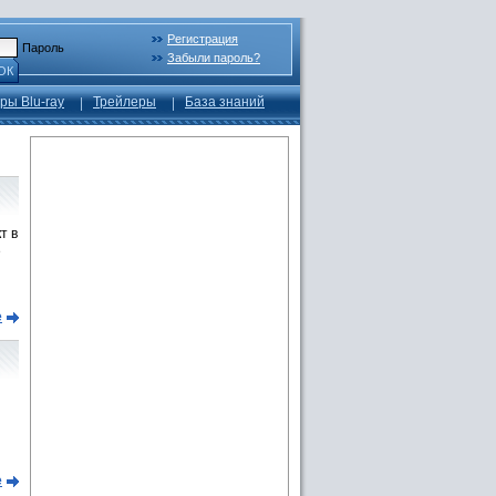
Регистрация
Пароль
Забыли пароль?
ОК
ры Blu-ray
Трейлеры
База знаний
т в
е
е
е