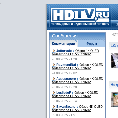
.
Ф
HDT
Сообщения
Комментарии
Форум
LG 
Jefferycip
Обзор 4K OLED
телевизора LG 55EG960V
26.08.2025 21:28
RaymondRal
Обзор 4K OLED
телевизора LG 55EG960V
24.08.2025 19:02
Augustsoore
Обзор 4K OLED
телевизора LG 55EG960V
Нед
23.06.2025 19:28
LesliedeF
Обзор 4K OLED
телевизора LG 55EG960V
03.06.2025 20:14
BryanBoano
Обзор 4K OLED
телевизора LG 55EG960V
09.03.2025 21:51