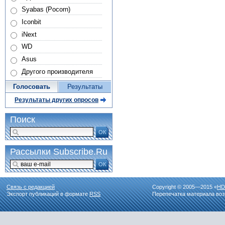
Syabas (Pocorn)
Iconbit
iNext
WD
Asus
Другого производителя
Голосовать
Результаты
Результаты других опросов
Поиск
ОК
Рассылки Subscribe.Ru
ОК
Связь с редакцией
Copyright © 2005—2015 «
HD
Экспорт публикаций в формате
RSS
Перепечатка материала воз