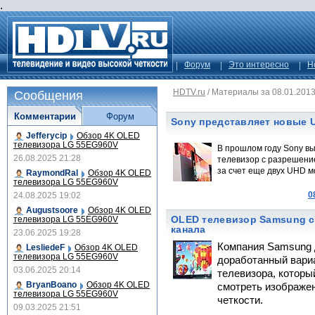
.
Форум
Это интересно
Н
HDTV.ru
/
Материалы за 08.01.201
Сообщения
Комментарии
Форум
Sony представляет новые 
Jefferycip
Обзор 4K OLED
телевизора LG 55EG960V
В прошлом году Sony в
26.08.2025 21:28
телевизор с разрешени
за счет еще двух UHD м
RaymondRal
Обзор 4K OLED
телевизора LG 55EG960V
0
24.08.2025 19:02
Augustsoore
Обзор 4K OLED
OLED телевизор Samsung с
телевизора LG 55EG960V
канала
23.06.2025 19:28
Компания Samsung 
LesliedeF
Обзор 4K OLED
телевизора LG 55EG960V
доработанный вари
03.06.2025 20:14
телевизора, котор
BryanBoano
Обзор 4K OLED
смотреть изображен
телевизора LG 55EG960V
четкости.
09.03.2025 21:51