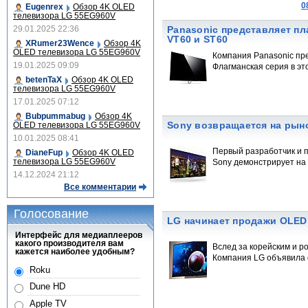
0
Eugenrex
Обзор 4K OLED
телевизора LG 55EG960V
29.01.2025 22:36
Panasonic представляет п
VT60 и ST60
XRumer23Wence
Обзор 4K
OLED телевизора LG 55EG960V
Компания Panasonic пр
19.01.2025 09:09
Флагманская серия в это
betenTaX
Обзор 4K OLED
телевизора LG 55EG960V
17.01.2025 07:12
Bubpummabug
Обзор 4K
Sony возвращается на рын
OLED телевизора LG 55EG960V
10.01.2025 08:41
Первый разработчик и п
DianeFup
Обзор 4K OLED
телевизора LG 55EG960V
Sony демонстрирует на
14.12.2024 21:12
Все комментарии
Голосование
LG начинает продажи OLED
Интерфейс для медиаплееров
какого производителя вам
Вслед за корейским и р
кажется наиболее удобным?
Компания LG объявила 
Roku
Dune HD
Apple TV