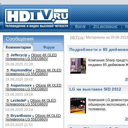
.
Форум
Это интересно
Н
HDTV.ru
/
Материалы за 20.06.201
Сообщения
Комментарии
Форум
Подробности о 85 дюймовом
Jefferycip
Обзор 4K OLED
телевизора LG 55EG960V
Компания Sharp предст
26.08.2025 21:28
недавно 85 дюймовом ЖК
RaymondRal
Обзор 4K OLED
телевизора LG 55EG960V
2
24.08.2025 19:02
Augustsoore
Обзор 4K OLED
LG на выставке SID 2012
телевизора LG 55EG960V
23.06.2025 19:28
Компания LG демонстри
LesliedeF
Обзор 4K OLED
телевизора LG 55EG960V
обширную экспозицию, 
телевизор.
03.06.2025 20:14
BryanBoano
Обзор 4K OLED
2
телевизора LG 55EG960V
09.03.2025 21:51