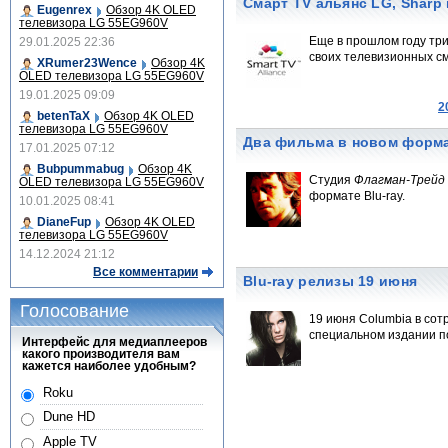
Cмарт TV альянс LG, Sharp 
Eugenrex
Обзор 4K OLED
телевизора LG 55EG960V
Еще в прошлом году тр
29.01.2025 22:36
своих телевизионных см
XRumer23Wence
Обзор 4K
OLED телевизора LG 55EG960V
19.01.2025 09:09
2
betenTaX
Обзор 4K OLED
телевизора LG 55EG960V
Два фильма в новом форма
17.01.2025 07:12
Bubpummabug
Обзор 4K
Студия
Флагман-Трейд
OLED телевизора LG 55EG960V
формате Blu-ray.
10.01.2025 08:41
DianeFup
Обзор 4K OLED
телевизора LG 55EG960V
14.12.2024 21:12
Все комментарии
Blu-ray релизы 19 июня
Голосование
19 июня Columbia в сот
специальном издании п
Интерфейс для медиаплееров
какого производителя вам
кажется наиболее удобным?
Roku
Dune HD
Apple TV