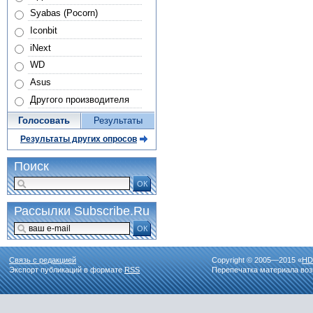
Syabas (Pocorn)
Iconbit
iNext
WD
Asus
Другого производителя
Голосовать
Результаты
Результаты других опросов
Поиск
ОК
Рассылки Subscribe.Ru
ОК
Связь с редакцией
Copyright © 2005—2015 «
HD
Экспорт публикаций в формате
RSS
Перепечатка материала воз