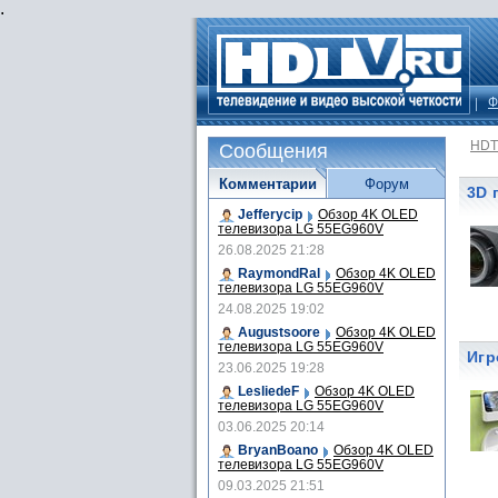
.
Ф
HDT
Сообщения
Комментарии
Форум
3D 
Jefferycip
Обзор 4K OLED
телевизора LG 55EG960V
26.08.2025 21:28
RaymondRal
Обзор 4K OLED
телевизора LG 55EG960V
24.08.2025 19:02
Augustsoore
Обзор 4K OLED
телевизора LG 55EG960V
Игр
23.06.2025 19:28
LesliedeF
Обзор 4K OLED
телевизора LG 55EG960V
03.06.2025 20:14
BryanBoano
Обзор 4K OLED
телевизора LG 55EG960V
09.03.2025 21:51