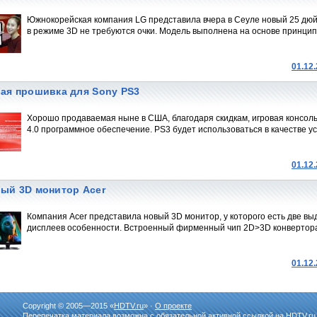
Южнокорейская компания LG представила вчера в Сеуле новый 25 дюй
в режиме 3D не требуются очки. Модель выполнена на основе принципа
01.12
ая прошивка для Sony PS3
Хорошо продаваемая ныне в США, благодаря скидкам, игровая консоль
4.0 программное обеспечение. PS3 будет использоваться в качестве ус
01.12
ый 3D монитор Acer
Компания Acer представила новый 3D монитор, у которого есть две в
дисплеев особенности. Встроенный фирменный чип 2D>3D конвертора 
01.12
Copyright © 2005—2015 «
HDTV.ru
» ·
О проекте
Перепечатка материала возможна с обязательной активной ссылкой на HDTV.ru