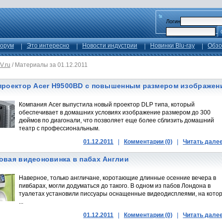
Логин
орум
Это интересно
Новости индустрии
Новинки Blu-ray
Обзо
V.ru
/
Материалы за 01.12.2011
проектор Acer H9500BD с повышенным размером изображен
Компания Acer выпустила новый проектор DLP типа, который
обеспечивает в домашних условиях изображение размером до 300
дюймов по диагонали, что позволяет еще более сблизить домашний
театр с профессиональным.
01.12.2011
|
Комментарии (0)
|
Читать дале
овая видеоновинка в пабах Англии
Наверное, только англичане, коротающие длинные осенние вечера в
пивбарах, могли додуматься до такого. В одном из пабов Лондона в
туалетах установили писсуары оснащенные видеодисплеями, на кото
...
01.12.2011
|
Комментарии (0)
|
Читать дале