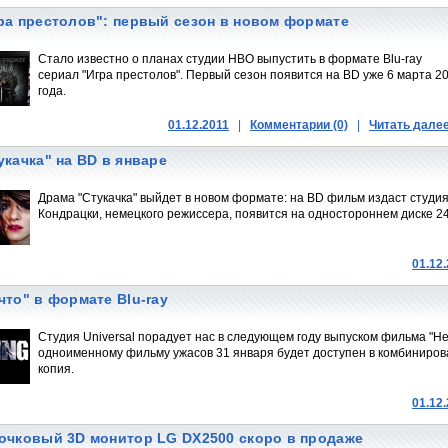
ра престолов": первый сезон в новом формате
Стало известно о планах студии HBO выпустить в формате Blu-ray
сериал "Игра престолов". Первый сезон появится на BD уже 6 марта 2
года.
01.12.2011
|
Комментарии (0)
|
Читать дале
укачка" на BD в январе
Драма "Стукачка" выйдет в новом формате: на BD фильм издаст студия 
Кондрацки, немецкого режиссера, появится на одностороннем диске 24
01.12
что" в формате Blu-ray
Студия Universal порадует нас в следующем году выпуском фильма "Неч
одноименному фильму ужасов 31 января будет доступен в комбиниро
копия.
01.12
очковый 3D монитор LG DX2500 скоро в продаже