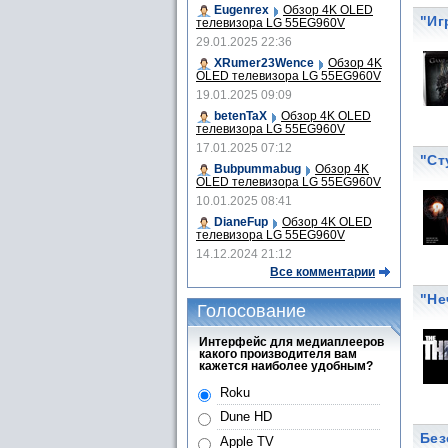
Eugenrex
Обзор 4K OLED
"Иг
телевизора LG 55EG960V
29.01.2025 22:36
XRumer23Wence
Обзор 4K
OLED телевизора LG 55EG960V
19.01.2025 09:09
betenTaX
Обзор 4K OLED
телевизора LG 55EG960V
17.01.2025 07:12
"Ст
Bubpummabug
Обзор 4K
OLED телевизора LG 55EG960V
10.01.2025 08:41
DianeFup
Обзор 4K OLED
телевизора LG 55EG960V
14.12.2024 21:12
Все комментарии
"Не
Голосование
Интерфейс для медиаплееров
какого производителя вам
кажется наиболее удобным?
Roku
Dune HD
Без
Apple TV