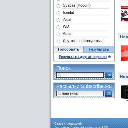
Syabas (Pocorn)
Iconbit
iNext
WD
Asus
Нов
Другого производителя
Голосовать
Результаты
Результаты других опросов
Поиск
ОК
Нов
Рассылки Subscribe.Ru
ОК
Связь с редакцией
Экспорт публикаций в формате
RSS