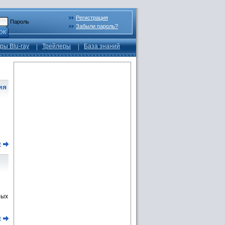
Регистрация
Пароль
Забыли пароль?
ОК
ры Blu-ray
Трейлеры
База знаний
ия
е
рых
е