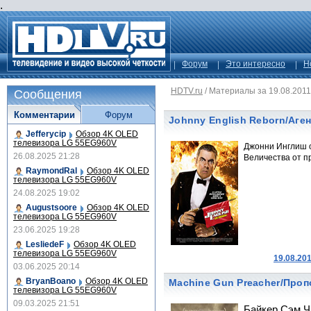
.
Форум
Это интересно
Н
HDTV.ru
/
Материалы за 19.08.2011
Сообщения
Комментарии
Форум
Johnny English Reborn/Аге
Jefferycip
Обзор 4K OLED
телевизора LG 55EG960V
Джонни Инглиш 
26.08.2025 21:28
Величества от п
RaymondRal
Обзор 4K OLED
телевизора LG 55EG960V
24.08.2025 19:02
Augustsoore
Обзор 4K OLED
телевизора LG 55EG960V
23.06.2025 19:28
LesliedeF
Обзор 4K OLED
телевизора LG 55EG960V
19.08.20
03.06.2025 20:14
BryanBoano
Обзор 4K OLED
Machine Gun Preacher/Проп
телевизора LG 55EG960V
09.03.2025 21:51
Байкер Сэм Ч