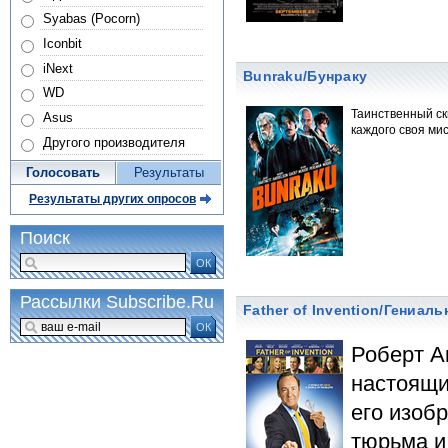
Syabas (Pocorn)
Iconbit
iNext
Bunraku/Бунраку
WD
Таинственный ск
Asus
каждого своя ми
Другого производителя
Голосовать
Результаты
Результаты других опросов
Поиск
ОК
Рассылки Subscribe.Ru
Father of Invention/Гениал
ОК
Роберт А
настоящим
его изоб
тюрьма и 