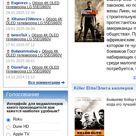
Eugenrex
Обзор 4K OLED
законом, но 
телевизора LG 55EG960V
жены Линн, н
29.01.2025 22:36
строительную
XRumer23Wence
Обзор 4K
протестантски
OLED телевизора LG 55EG960V
американцы п
19.01.2025 09:09
общества». П
betenTaX
Обзор 4K OLED
телевизора LG 55EG960V
африканским 
17.01.2025 07:12
котором те чу
боевиков Гос
Bubpummabug
Обзор 4K
OLED телевизора LG 55EG960V
набирающих с
10.01.2025 08:41
среди малоле
DianeFup
Обзор 4K OLED
потребуется, 
телевизора LG 55EG960V
14.12.2024 21:12
1
Все комментарии
Killer Elite/Элита киллеров
Голосование
Бывшему бойцу б
Интерфейс для медиаплееров
когда его лучший
какого производителя вам
кажется наиболее удобным?
Roku
Dune HD
Apple TV